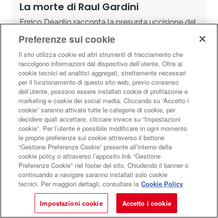
La morte di Raul Gardini
Enrico Deaglio racconta la presunta uccisione del
23 luglio 1993. Da "Patria 1978-2010"
Preferenze sui cookie
NEWS
La redazione segnala
Il sito utilizza cookie ed altri strumenti di tracciamento che
Di
Enrico Deaglio
raccolgono informazioni dal dispositivo dell’utente. Oltre ai
cookie tecnici ed analitici aggregati, strettamente necessari
per il funzionamento di questo sito web, previo consenso
NEWS
ENRICO DEAGLIO
RAUL GARDINI
dell’utente, possono essere installati cookie di profilazione e
marketing e cookie dei social media. Cliccando su “Accetto i
cookie” saranno attivate tutte le categorie di cookie, per
decidere quali accettare, cliccare invece su “Impostazioni
cookie”. Per l’utente è possibile modificare in ogni momento
le proprie preferenze sui cookie attraverso il bottone
“Gestione Preferenze Cookie” presente all’interno della
cookie policy o attraverso l’apposito link “Gestione
Preferenze Cookie" nel footer del sito. Chiudendo il banner o
continuando a navigare saranno installati solo cookie
tecnici. Per maggiori dettagli, consultare la
Cookie Policy
Impostazioni cookie
Accetto i cookie