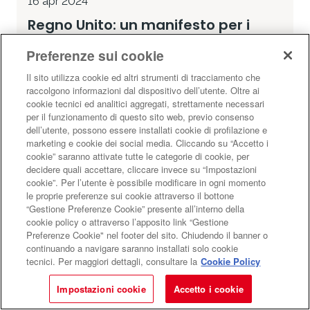
16 apr 2024
Regno Unito: un manifesto per i
contenuti audio
Preferenze sui cookie
Ecco i 4 punti di AudioUK per sostenere la
Il sito utilizza cookie ed altri strumenti di tracciamento che
crescita di Podcast, Radio e Audiolibri nel
raccolgono informazioni dal dispositivo dell’utente. Oltre ai
mercato britannico
cookie tecnici ed analitici aggregati, strettamente necessari
per il funzionamento di questo sito web, previo consenso
NEWS
La redazione segnala
dell’utente, possono essere installati cookie di profilazione e
Di
Maremosso
marketing e cookie dei social media. Cliccando su “Accetto i
cookie” saranno attivate tutte le categorie di cookie, per
NEWS
REGNO UNITO
AUDIOLIBRI
decidere quali accettare, cliccare invece su “Impostazioni
cookie”. Per l’utente è possibile modificare in ogni momento
le proprie preferenze sui cookie attraverso il bottone
“Gestione Preferenze Cookie” presente all’interno della
cookie policy o attraverso l’apposito link “Gestione
Preferenze Cookie" nel footer del sito. Chiudendo il banner o
continuando a navigare saranno installati solo cookie
tecnici. Per maggiori dettagli, consultare la
Cookie Policy
Impostazioni cookie
Accetto i cookie