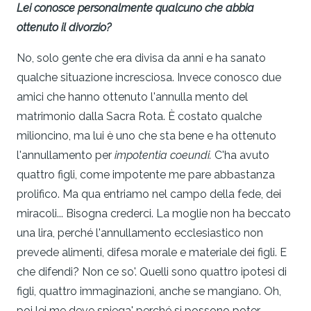
Lei conosce personalmente qualcuno che abbia
ottenuto il divorzio?
No, solo gente che era divisa da anni e ha sanato
qualche situazione incresciosa. Invece conosco due
amici che hanno ottenuto l'annulla­ mento del
matrimonio dalla Sacra Rota. È costato qualche
milionci­no, ma lui è uno che sta bene e ha ottenuto
l'annullamento per
impo
­tentia
coeund
i
.
C'ha avuto
quattro figli, come impotente me pare abbastanza
prolifico. Ma qua entriamo nel campo della fede, dei
mi­racoli... Bisogna crederci. La moglie non ha beccato
una lira, perché l'annullamento ecclesiastico non
prevede alimenti, difesa morale e materiale dei figli. E
che difendi? Non ce so'. Quelli sono quattro ipo­tesi di
figli, quattro immaginazioni, anche se mangiano. Oh,
poi lei me deve spiega' perché si possono poter