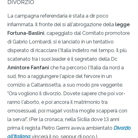
DIVORZIO
La campagna referendaria è stata a dir poco
infiammata. Il fronte del sì all'abrogazione della
legge
Fortuna-Baslini
, capeg­giato dal Comitato promotore
di Gabrio Lombardi, si è lanciato in un tentativo
disperato di ricacciare l'Italia indietro nel tempo. Il più
scatenato tra i suoi leader è il segretario della Dc
Amintore Fanfani
che ha percorso l'Italia da nord a
sud, fino a raggiungere l'apice del fervore in un
comizio a Caltanissetta, a suo modo pre­ veggente:
"Ora vogliono il divorzio. Dovete sapere che poi vor­
ranno l'aborto, e poi ancora il matrimonio tra
omosessuali, poi magari vostra moglie scapperà con
la serva!". (Per la cronaca, nella Sicilia dove 13 anni
prima il regista Pietro Germi aveva am­bientato
Divorzio
all'italiana
vincerà il no, seppur di poco.)