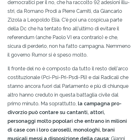
democratici per il no, che ha raccolto 92 adesioni illu­
stri, da Romano Prodi a Pierre Camiti, da Giancarlo
Zizola a Leopoldo Elia. C'è poi una cospicua parte
della Dc che ha tentato fino all'ultimo di evitare il
referendum (anche Paolo VI era con­trario) e che,
sicura di perderlo, non ha fatto campagna. Nem­meno
il governo Rumor si è speso molto.
Il fronte del no è composto da tutto il resto dell'arco
costitu­zionale (Pci-Psi-Pri-Psdi-Pli) e dai Radicali che
stanno ancora fuori dal Parlamento e più di chiunque
altro hanno creduto in questa battaglia civile dal
primo minuto. Ma soprattutto,
la cam­pagna pro-
divorzio può contare su cantanti, attori,
personaggi molto popolari che entrano in milioni
di case con i loro caroselli, monologhi, brani
musicali messi a disposizione della causa
: Gianni