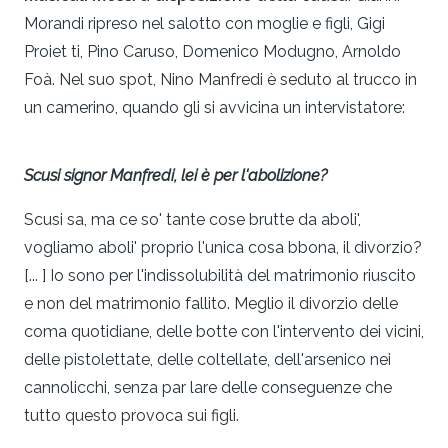
Morandi ripreso nel salotto con moglie e figli, Gigi
Proiet­ ti, Pino Caruso, Domenico Modugno, Arnoldo
Foà. Nel suo spot, Nino Manfredi è seduto al trucco in
un camerino, quando gli si avvicina un intervistatore:
Scusi
signor
Manfredi,
lei
è
per
l
'abo
li
zione?
Scusi sa, ma ce so' tante cose brutte da aboli',
vogliamo aboli' proprio l'unica cosa bbona, il divorzio?
[... ] Io sono per l'indissolubilità del matrimonio riuscito
e non del matrimonio fallito. Meglio il divorzio delle
coma quotidiane, delle botte con l'intervento dei vicini,
delle pistolettate, delle coltellate, dell'arsenico nei
cannolicchi, senza par­ lare delle conseguenze che
tutto questo provoca sui figli.