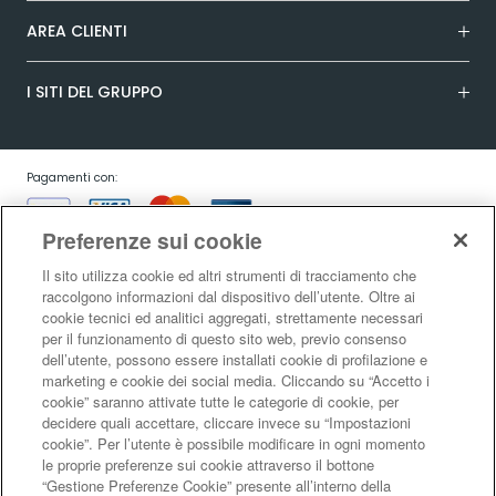
AREA CLIENTI
I SITI DEL GRUPPO
Pagamenti con:
Preferenze sui cookie
Il sito utilizza cookie ed altri strumenti di tracciamento che
raccolgono informazioni dal dispositivo dell’utente. Oltre ai
cookie tecnici ed analitici aggregati, strettamente necessari
Garanzia:
per il funzionamento di questo sito web, previo consenso
dell’utente, possono essere installati cookie di profilazione e
marketing e cookie dei social media. Cliccando su “Accetto i
cookie” saranno attivate tutte le categorie di cookie, per
Condizioni generali di vendita
|
Condizioni d’uso del sito
|
Informativa sulla
decidere quali accettare, cliccare invece su “Impostazioni
risoluzione alternativa controversie consumatori - ADR/ODR
|
Informativa
cookie”. Per l’utente è possibile modificare in ogni momento
sulla privacy
|
Informativa sulla garanzia legale di conformità
|
Informativa
le proprie preferenze sui cookie attraverso il bottone
sul diritto di recesso
|
Informativa sul RAEE
|
Informativa sui cookie
|
Codice
“Gestione Preferenze Cookie” presente all’interno della
di Autoregolamentazione Netcomm
|
Netcomm Spazio Consumatori