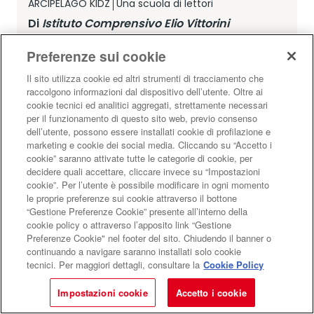
ARCIPELAGO KIDZ
Una scuola di lettori
Di
Istituto Comprensivo Elio Vittorini
Preferenze sui cookie
BAMBINI E RAGAZZI
SCUOLA
MIGRANTI
Il sito utilizza cookie ed altri strumenti di tracciamento che
raccolgono informazioni dal dispositivo dell’utente. Oltre ai
cookie tecnici ed analitici aggregati, strettamente necessari
per il funzionamento di questo sito web, previo consenso
dell’utente, possono essere installati cookie di profilazione e
marketing e cookie dei social media. Cliccando su “Accetto i
cookie” saranno attivate tutte le categorie di cookie, per
decidere quali accettare, cliccare invece su “Impostazioni
cookie”. Per l’utente è possibile modificare in ogni momento
le proprie preferenze sui cookie attraverso il bottone
“Gestione Preferenze Cookie” presente all’interno della
cookie policy o attraverso l’apposito link “Gestione
Preferenze Cookie" nel footer del sito. Chiudendo il banner o
continuando a navigare saranno installati solo cookie
tecnici. Per maggiori dettagli, consultare la
Cookie Policy
Impostazioni cookie
Accetto i cookie