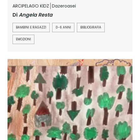
ARCIPELAGO KIDZ
Dazeroasei
Di
Angela Resta
BAMBINI E RAGAZZI
0-6 ANNI
BIBLIOGRAFIA
EMOZIONI