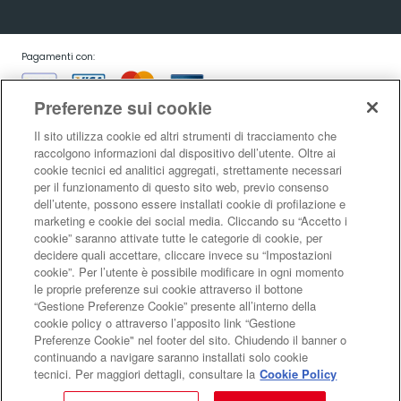
Pagamenti con:
Preferenze sui cookie
Il sito utilizza cookie ed altri strumenti di tracciamento che
raccolgono informazioni dal dispositivo dell’utente. Oltre ai
cookie tecnici ed analitici aggregati, strettamente necessari
Garanzia:
per il funzionamento di questo sito web, previo consenso
dell’utente, possono essere installati cookie di profilazione e
marketing e cookie dei social media. Cliccando su “Accetto i
cookie” saranno attivate tutte le categorie di cookie, per
Condizioni generali di vendita
|
Condizioni d’uso del sito
|
Informativa sulla
decidere quali accettare, cliccare invece su “Impostazioni
risoluzione alternativa controversie consumatori - ADR/ODR
|
Informativa
cookie”. Per l’utente è possibile modificare in ogni momento
sulla privacy
|
Informativa sulla garanzia legale di conformità
|
Informativa
le proprie preferenze sui cookie attraverso il bottone
sul diritto di recesso
|
Informativa sul RAEE
|
Informativa sui cookie
|
Codice
“Gestione Preferenze Cookie” presente all’interno della
di Autoregolamentazione Netcomm
|
Netcomm Spazio Consumatori
cookie policy o attraverso l’apposito link “Gestione
LaFeltrinelli Internet Bookshop S.r.l. - Sede legale e amministrativa Via
Preferenze Cookie" nel footer del sito. Chiudendo il banner o
Tucidide 14, 20134 Milano - C.F. e P.I. 05329570963 - Reg. imprese di Milano
continuando a navigare saranno installati solo cookie
Monza Brianza Lodi nr. 05329570963 - R.E.A. MI 1813088 - Capitale Sociale €
tecnici. Per maggiori dettagli, consultare la
Cookie Policy
10.000,00 i.v. - A Socio Unico soggetta ad attività di direzione e
coordinamento da parte di EFFE 2005 Gruppo Feltrinelli S.p.A.