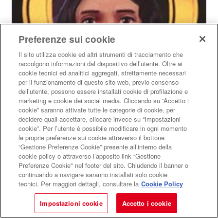
Preferenze sui cookie
Il sito utilizza cookie ed altri strumenti di tracciamento che
raccolgono informazioni dal dispositivo dell’utente. Oltre ai
cookie tecnici ed analitici aggregati, strettamente necessari
per il funzionamento di questo sito web, previo consenso
dell’utente, possono essere installati cookie di profilazione e
marketing e cookie dei social media. Cliccando su “Accetto i
cookie” saranno attivate tutte le categorie di cookie, per
decidere quali accettare, cliccare invece su “Impostazioni
Franca Viola. La ragazza che disse
cookie”. Per l’utente è possibile modificare in ogni momento
le proprie preferenze sui cookie attraverso il bottone
no
“Gestione Preferenze Cookie” presente all’interno della
cookie policy o attraverso l’apposito link “Gestione
Le alunne della scuola media ci fanno conoscere la
Preferenze Cookie" nel footer del sito. Chiudendo il banner o
donna che si batté contro il matrimonio riparatore
continuando a navigare saranno installati solo cookie
ARCIPELAGO KIDZ
Una scuola di lettori
tecnici. Per maggiori dettagli, consultare la
Cookie Policy
Di
Istituto Comprensivo Giuseppe Verdi
Impostazioni cookie
Accetto i cookie
BAMBINI E RAGAZZI
SCUOLA
RECENSIONE