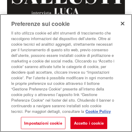
Preferenze sui cookie
Il sito utilizza cookie ed altri strumenti di tracciamento che
raccolgono informazioni dal dispositivo dell’utente. Oltre ai
cookie tecnici ed analitici aggregati, strettamente necessari
per il funzionamento di questo sito web, previo consenso
dell’utente, possono essere installati cookie di profilazione e
marketing e cookie dei social media. Cliccando su “Accetto i
cookie” saranno attivate tutte le categorie di cookie, per
decidere quali accettare, cliccare invece su “Impostazioni
cookie”. Per l’utente è possibile modificare in ogni momento
le proprie preferenze sui cookie attraverso il bottone
“Gestione Preferenze Cookie” presente all’interno della
cookie policy o attraverso l’apposito link “Gestione
Preferenze Cookie" nel footer del sito. Chiudendo il banner o
continuando a navigare saranno installati solo cookie
tecnici. Per maggiori dettagli, consultare la
Cookie Policy
"Lobby & Logge": intervista a
Impostazioni cookie
Accetto i cookie
Sallusti e Palamara