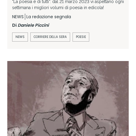
"La poesia è di tutti": dal 21 marzo 2023 vi aspettano ogni
settimana i migliori volumi di poesia in edicola!
NEWS
La redazione segnala
Di
Daniele Piccini
NEWS
CORRIERE DELLA SERA
POESIE