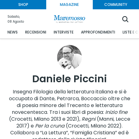
SHOP
MAGAZINE
COMMUNITY
Sabato,
08 Agosto
NEWS
RECENSIONI
INTERVISTE
APPROFONDIMENTI
LISTE E 
Daniele Piccini
Insegna Filologia della letteratura italiana e si è
occupato di Dante, Petrarca, Boccaccio oltre che
di poesia minore del Trecento e letteratura
novecentesca. Tra i suoi libri di poesia:
Inizio fine
(Crocetti, Milano 2013 e 2021),
Regni
(Manni, Lecce
2017) e
Per la cruna
(Crocetti, Milano 2022).
Collabora a “La Lettura”, “Famiglia Cristiana” ed è