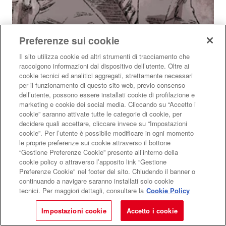
Preferenze sui cookie
Il sito utilizza cookie ed altri strumenti di tracciamento che
raccolgono informazioni dal dispositivo dell’utente. Oltre ai
cookie tecnici ed analitici aggregati, strettamente necessari
per il funzionamento di questo sito web, previo consenso
dell’utente, possono essere installati cookie di profilazione e
Jorge Luis Borges
marketing e cookie dei social media. Cliccando su “Accetto i
cookie” saranno attivate tutte le categorie di cookie, per
Un ritorno agli inizi, ai primi ricordi, risalendo il fiume
decidere quali accettare, cliccare invece su “Impostazioni
della memoria per vedere il tempo come un alleato
cookie”. Per l’utente è possibile modificare in ogni momento
le proprie preferenze sui cookie attraverso il bottone
APPROFONDIMENTI
Il verso giusto
“Gestione Preferenze Cookie” presente all’interno della
Di
Daniele Piccini
cookie policy o attraverso l’apposito link “Gestione
Preferenze Cookie" nel footer del sito. Chiudendo il banner o
continuando a navigare saranno installati solo cookie
LIBRI
POESIE
JORGE LUIS BORGES
tecnici. Per maggiori dettagli, consultare la
Cookie Policy
Impostazioni cookie
Accetto i cookie