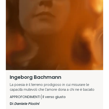
Ingeborg Bachmann
La poesia è il terreno prodigioso in cui misurare le
capacità mutevoli che l'amore dona a chi ne è baciato
APPROFONDIMENTI
Il verso giusto
Di
Daniele Piccini