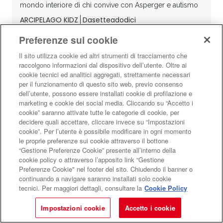
mondo interiore di chi convive con Asperger e autismo
ARCIPELAGO KIDZ
Dasetteadodici
Di
Nicoletta Imparato
Preferenze sui cookie
BIBLIOGRAFIE
7-12 ANNI
AUTISMO
Il sito utilizza cookie ed altri strumenti di tracciamento che
raccolgono informazioni dal dispositivo dell’utente. Oltre ai
cookie tecnici ed analitici aggregati, strettamente necessari
per il funzionamento di questo sito web, previo consenso
dell’utente, possono essere installati cookie di profilazione e
marketing e cookie dei social media. Cliccando su “Accetto i
cookie” saranno attivate tutte le categorie di cookie, per
Mostra più risultati
decidere quali accettare, cliccare invece su “Impostazioni
cookie”. Per l’utente è possibile modificare in ogni momento
le proprie preferenze sui cookie attraverso il bottone
“Gestione Preferenze Cookie” presente all’interno della
cookie policy o attraverso l’apposito link “Gestione
Libri
Preferenze Cookie" nel footer del sito. Chiudendo il banner o
continuando a navigare saranno installati solo cookie
tecnici. Per maggiori dettagli, consultare la
Cookie Policy
CD
Impostazioni cookie
Accetto i cookie
FILM