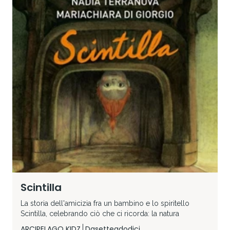
Scintilla
La storia dell'amicizia fra un bambino e lo spiritello
Scintilla, celebrando ciò che ci ricorda: la natura
ARCIPELAGO KIDZ
Dasetteadodici