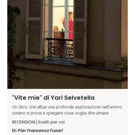
"Vite mie" di Yari Selvetella
Un libro che attua una profonda esplorazione nell'animo
umano e prova a spiegare cosa voglia dire amare
RECENSIONI
Scelti per voi
Di
Pier Francesco Fusari