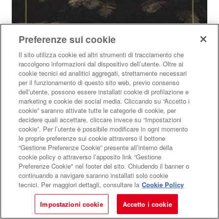
Preferenze sui cookie
Il sito utilizza cookie ed altri strumenti di tracciamento che
raccolgono informazioni dal dispositivo dell’utente. Oltre ai
cookie tecnici ed analitici aggregati, strettamente necessari
per il funzionamento di questo sito web, previo consenso
dell’utente, possono essere installati cookie di profilazione e
marketing e cookie dei social media. Cliccando su “Accetto i
cookie” saranno attivate tutte le categorie di cookie, per
decidere quali accettare, cliccare invece su “Impostazioni
cookie”. Per l’utente è possibile modificare in ogni momento
le proprie preferenze sui cookie attraverso il bottone
“Gestione Preferenze Cookie” presente all’interno della
cookie policy o attraverso l’apposito link “Gestione
Preferenze Cookie" nel footer del sito. Chiudendo il banner o
"Andarsene" di Rodrigo Hasbún
continuando a navigare saranno installati solo cookie
tecnici. Per maggiori dettagli, consultare la
Cookie Policy
La saga degli Ertl, da cineasti per il Terzo Reich a rifugiati
nella Bolivia di Che Guevara per una nuova vita
Impostazioni cookie
Accetto i cookie
RECENSIONI
Scelti per voi