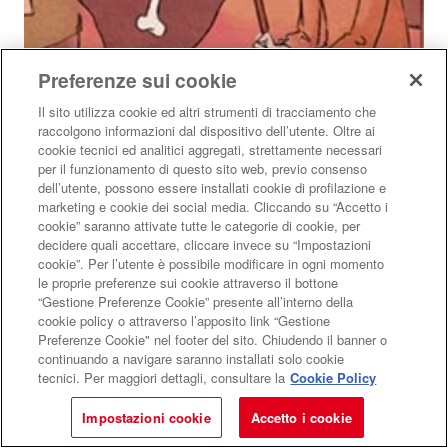
Preferenze sui cookie
Il sito utilizza cookie ed altri strumenti di tracciamento che
raccolgono informazioni dal dispositivo dell’utente. Oltre ai
cookie tecnici ed analitici aggregati, strettamente necessari
La diversità rende unici
per il funzionamento di questo sito web, previo consenso
dell’utente, possono essere installati cookie di profilazione e
In occasione della Giornata internazionale delle persone
marketing e cookie dei social media. Cliccando su “Accetto i
con disabilità, ecco i libri consigliati
cookie” saranno attivate tutte le categorie di cookie, per
ARCIPELAGO KIDZ
Dazeroasei
decidere quali accettare, cliccare invece su “Impostazioni
cookie”. Per l’utente è possibile modificare in ogni momento
Di
Angela Resta
le proprie preferenze sui cookie attraverso il bottone
“Gestione Preferenze Cookie” presente all’interno della
GIORNATA INTERNAZIONALE DELLE PERSONE CON DISABILITÀ
cookie policy o attraverso l’apposito link “Gestione
Preferenze Cookie" nel footer del sito. Chiudendo il banner o
0-6 ANNI
BAMBINI E RAGAZZI
continuando a navigare saranno installati solo cookie
tecnici. Per maggiori dettagli, consultare la
Cookie Policy
Impostazioni cookie
Accetto i cookie