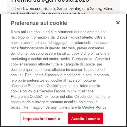
I libri di poesia di Russo, Sansa, Santagati e Santagostini,
tra i candidati al rinomato premio italiano
Preferenze sui cookie
APPROFONDIMENTI
Il verso giusto
Di
Maremosso
Il sito utilizza cookie ed altri strumenti di tracciamento che
raccolgono informazioni dal dispositivo dell’utente. Oltre ai
LIBRI
POESIE
PREMIO STREGA
cookie tecnici ed analitici aggregati, strettamente necessari
per il funzionamento di questo sito web, previo consenso
dell’utente, possono essere installati cookie di profilazione e
marketing e cookie dei social media. Cliccando su “Accetto i
cookie” saranno attivate tutte le categorie di cookie, per
decidere quali accettare, cliccare invece su “Impostazioni
cookie”. Per l’utente è possibile modificare in ogni momento
Mostra più risultati
le proprie preferenze sui cookie attraverso il bottone
“Gestione Preferenze Cookie” presente all’interno della
cookie policy o attraverso l’apposito link “Gestione
Preferenze Cookie" nel footer del sito. Chiudendo il banner o
continuando a navigare saranno installati solo cookie
Libri
tecnici. Per maggiori dettagli, consultare la
Cookie Policy
Impostazioni cookie
Accetto i cookie
CD