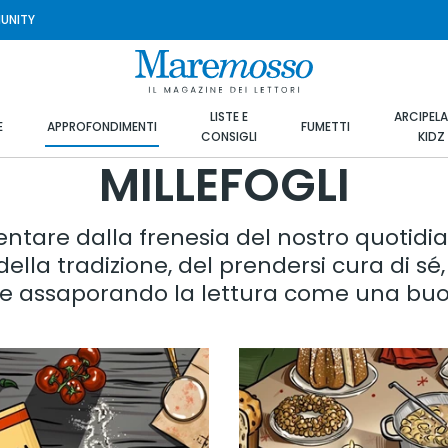
UNITY
LISTE E
ARCIPEL
E
APPROFONDIMENTI
FUMETTI
CONSIGLI
KIDZ
MILLEFOGLI
entare dalla frenesia del nostro quotidian
della tradizione, del prendersi cura di sé
 e assaporando la lettura come una buon