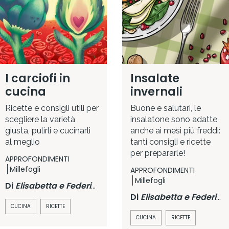
I carciofi in
Insalate
cucina
invernali
Ricette e consigli utili per
Buone e salutari, le
scegliere la varietà
insalatone sono adatte
giusta, pulirli e cucinarli
anche ai mesi più freddi:
al meglio
tanti consigli e ricette
per prepararle!
APPROFONDIMENTI
Millefogli
APPROFONDIMENTI
Millefogli
Di
Elisabetta e Federica Pennacchioni
Di
Elisabetta e Federica Pennacchioni
CUCINA
RICETTE
CUCINA
RICETTE