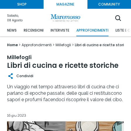
SHOP
MAGAZINE
COMMUNITY
Sabato,
08 Agosto
NEWS
RECENSIONI
INTERVISTE
APPROFONDIMENTI
LISTE E 
Home
Approfondimenti
Millefogli
Libri di cucina e ricette storiche
Millefogli
Libri di cucina e ricette storiche
Condividi
Un viaggio nel tempo attraverso libri di cucina che ci
parlano di epoche passate, delle quali ci restituiscono
sapori e profumi facendoci riscoprire il valore del cibo.
16 giu 2023