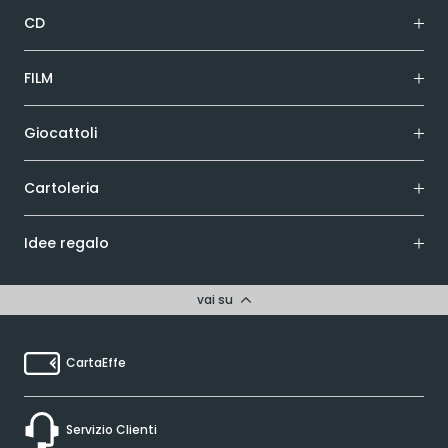
CD
FILM
Giocattoli
Cartoleria
Idee regalo
vai su
CartaEffe
Servizio Clienti