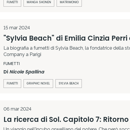
FUMETTI
MANGA SHONEN
MATRIMONIO
15 mar 2024
"Sylvia Beach" di Emilia Cinzi
La biografia a fumetti di Sylvia Beach, la fondatrice della s
Company a Parigi
FUMETTI
Di
Nicole Spallina
FUMETTI
GRAPHIC NOVEL
SYLVIA BEACH
06 mar 2024
La ricerca di Sol. Capitolo 7: Ritorn
Un viaggio nell'incubo orwelliano del potere. Che però socc