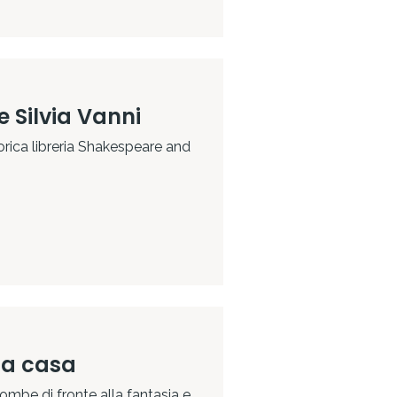
a Perri e Silvia Vanni
torica libreria Shakespeare and
o a casa
ombe di fronte alla fantasia e