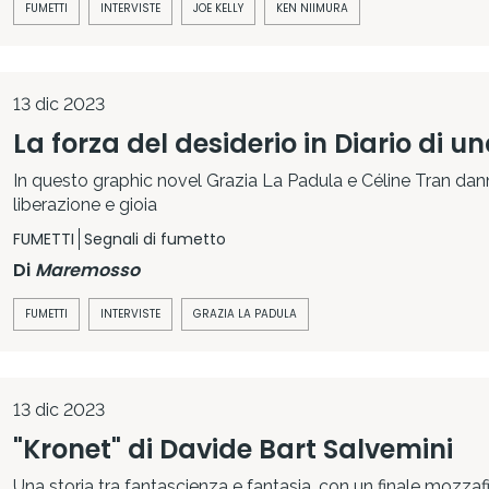
FUMETTI
INTERVISTE
JOE KELLY
KEN NIIMURA
13 dic 2023
La forza del desiderio in Diario di 
In questo graphic novel Grazia La Padula e Céline Tran dan
liberazione e gioia
FUMETTI
Segnali di fumetto
Di
Maremosso
FUMETTI
INTERVISTE
GRAZIA LA PADULA
13 dic 2023
"Kronet" di Davide Bart Salvemini
Una storia tra fantascienza e fantasia, con un finale mozzaf