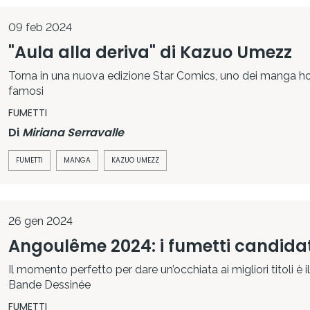
09 feb 2024
"Aula alla deriva" di Kazuo Umezz
Torna in una nuova edizione Star Comics, uno dei manga hor
famosi
FUMETTI
Di
Miriana Serravalle
FUMETTI
MANGA
KAZUO UMEZZ
26 gen 2024
Angoulême 2024: i fumetti candidat
Il momento perfetto per dare un’occhiata ai migliori titoli è il
Bande Dessinée
FUMETTI