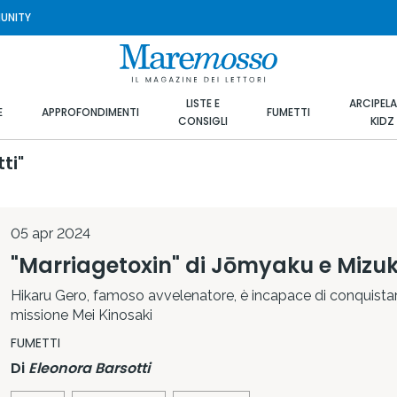
UNITY
LISTE E
ARCIPEL
E
APPROFONDIMENTI
FUMETTI
CONSIGLI
KIDZ
ti"
05 apr 2024
"Marriagetoxin" di Jōmyaku e Mizu
Hikaru Gero, famoso avvelenatore, è incapace di conquistar
missione Mei Kinosaki
FUMETTI
Di
Eleonora Barsotti