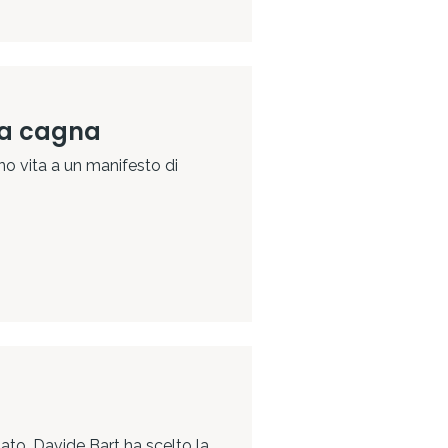
una cagna
no vita a un manifesto di
iato. Davide Bart ha scelto la