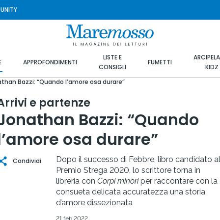
UNITY
LISTE E
ARCIPEL
E
APPROFONDIMENTI
FUMETTI
CONSIGLI
KIDZ
than Bazzi: “Quando l’amore osa durare”
Arrivi e partenze
Jonathan Bazzi: “Quando
l’amore osa durare”
Dopo il successo di Febbre, libro candidato a
Condividi
Premio Strega 2020, lo scrittore torna in
libreria con
Corpi minori
per raccontare con la
consueta delicata accuratezza una storia
d’amore dissezionata
21 feb 2022