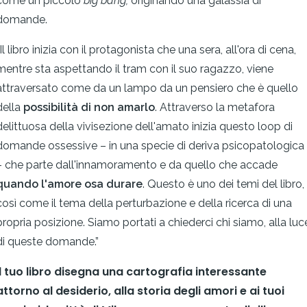
come un piccolo
big bang,
originando una galassia di
domande.
“Il libro inizia con il protagonista che una sera, all'ora di cena,
mentre sta aspettando il tram con il suo ragazzo, viene
attraversato come da un lampo da un pensiero che è quello
della
possibilità di non amarlo
. Attraverso la metafora
delittuosa della vivisezione dell'amato inizia questo loop di
domande ossessive – in una specie di deriva psicopatologica
– che parte dall'innamoramento e da quello che accade
quando l'amore osa durare
. Questo è uno dei temi del libro,
così come il tema della perturbazione e della ricerca di una
propria posizione. Siamo portati a chiederci chi siamo, alla luc
di queste domande.”
Il tuo libro disegna una cartografia interessante
attorno al desiderio, alla storia degli amori e ai tuoi