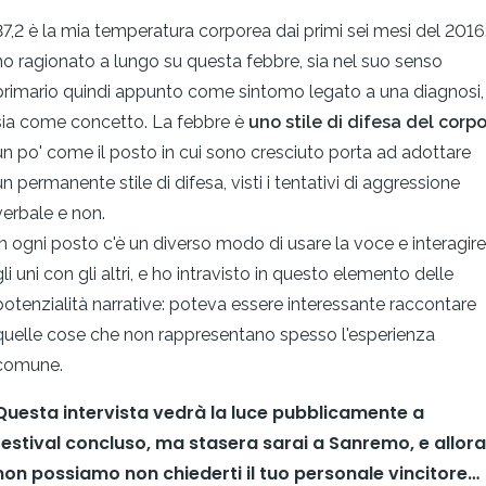
37,2 è la mia temperatura corporea dai primi sei mesi del 2016
ho ragionato a lungo su questa febbre, sia nel suo senso
primario quindi appunto come sintomo legato a una diagnosi,
sia come concetto. La febbre è
uno stile di difesa del corp
un po' come il posto in cui sono cresciuto porta ad adottare
un permanente stile di difesa, visti i tentativi di aggressione
verbale e non.
In ogni posto c'è un diverso modo di usare la voce e interagire
gli uni con gli altri, e ho intravisto in questo elemento delle
potenzialità narrative: poteva essere interessante raccontare
quelle cose che non rappresentano spesso l'esperienza
comune.
Questa intervista vedrà la luce pubblicamente a
festival concluso, ma stasera sarai a Sanremo, e allora
non possiamo non chiederti il tuo personale vincitore…