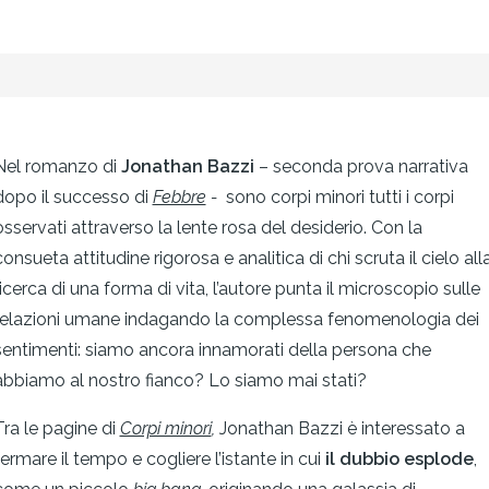
Nel romanzo di
Jonathan Bazzi
– seconda prova narrativa
dopo il successo di
Febbre
-
sono corpi minori tutti i corpi
osservati attraverso la lente rosa del desiderio. Con la
consueta attitudine rigorosa e analitica di chi scruta il cielo all
ricerca di una forma di vita, l’autore punta il microscopio sulle
relazioni umane indagando la complessa fenomenologia dei
sentimenti: siamo ancora innamorati della persona che
abbiamo al nostro fianco? Lo siamo mai stati?
Tra le pagine di
Corpi minori
,
Jonathan Bazzi è interessato a
fermare il tempo e cogliere l’istante in cui
il dubbio esplode
,