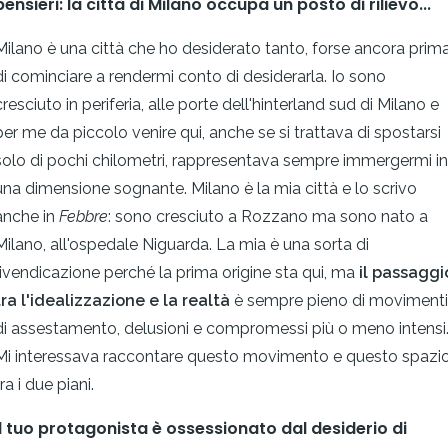
pensieri: la città di Milano occupa un posto di rilievo...
Milano è una città che ho desiderato tanto, forse ancora prim
di cominciare a rendermi conto di desiderarla. Io sono
cresciuto in periferia, alle porte dell'hinterland sud di Milano e
per me da piccolo venire qui, anche se si trattava di spostarsi
solo di pochi chilometri, rappresentava sempre immergermi in
una dimensione sognante. Milano è la mia città e lo scrivo
anche in
Febbre
: sono cresciuto a Rozzano ma sono nato a
Milano, all'ospedale Niguarda. La mia è una sorta di
rivendicazione perché la prima origine sta qui, ma
il passaggi
tra l'idealizzazione e la realtà
è sempre pieno di movimenti
di assestamento, delusioni e compromessi più o meno intensi
Mi interessava raccontare questo movimento e questo spazi
ra i due piani.
Il tuo protagonista è ossessionato dal desiderio di