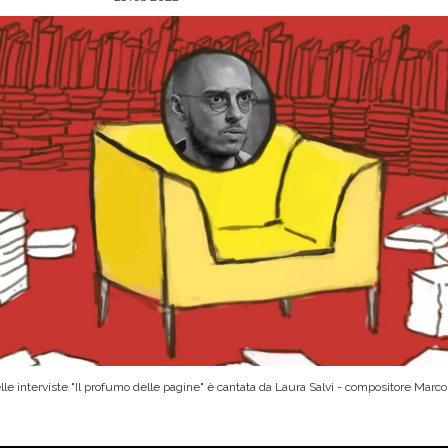
elle interviste "Il profumo delle pagine" è cantata da Laura Salvi - compositore Marc