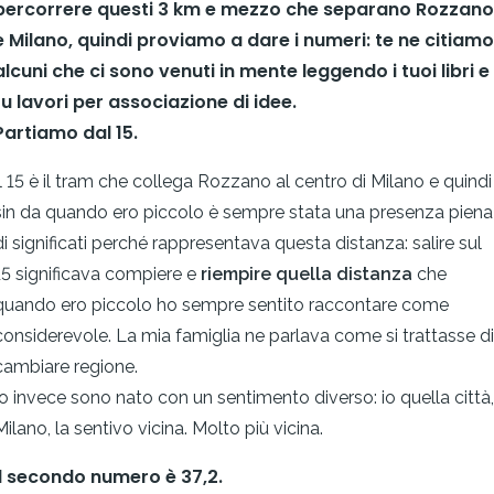
percorrere questi 3 km e mezzo che separano Rozzano
e Milano, quindi proviamo a dare i numeri: te ne citiamo
alcuni che ci sono venuti in mente leggendo i tuoi libri e
tu lavori per associazione di idee.
Partiamo dal 15.
Il 15 è il tram che collega Rozzano al centro di Milano e quindi
sin da quando ero piccolo è sempre stata una presenza piena
di significati perché rappresentava questa distanza: salire sul
15 significava compiere e
riempire quella distanza
che
quando ero piccolo ho sempre sentito raccontare come
considerevole. La mia famiglia ne parlava come si trattasse di
cambiare regione.
Io invece sono nato con un sentimento diverso: io quella città,
Milano, la sentivo vicina. Molto più vicina.
Il secondo numero è 37,2.