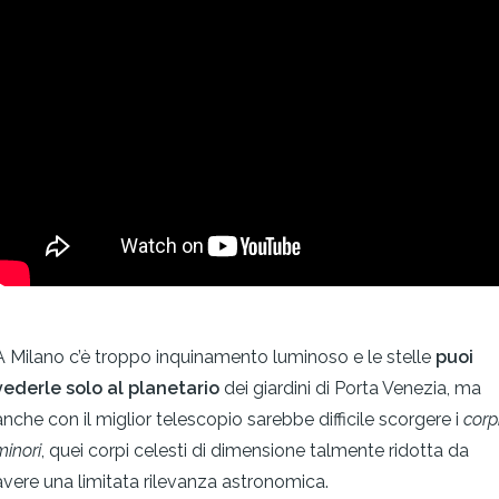
A Milano c’è troppo inquinamento luminoso e le stelle
puoi
vederle solo al planetario
dei giardini di Porta Venezia, ma
anche con il miglior telescopio sarebbe difficile scorgere i
corp
minori
, quei corpi celesti di dimensione talmente ridotta da
avere una limitata rilevanza astronomica.