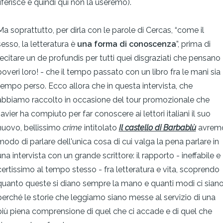
riferisce e quindi qui non la useremo).
Ma soprattutto, per dirla con le parole di Cercas, “come il
sesso, la letteratura è
una forma di conoscenza
”, prima di
recitare un de profundis per tutti quei disgraziati che pensano 
poveri loro! - che il tempo passato con un libro fra le mani sia
tempo perso. Ecco allora che in questa intervista, che
abbiamo raccolto in occasione del tour promozionale che
Javier ha compiuto per far conoscere ai lettori italiani il suo
nuovo, bellissimo
crime
intitolato
Il castello di Barbablù
avrem
modo di parlare dell'unica cosa di cui valga la pena parlare in
una intervista con un grande scrittore: il rapporto - ineffabile e
certissimo al tempo stesso - fra letteratura e vita, scoprendo
quanto queste si diano sempre la mano e quanti modi ci sian
perché le storie che leggiamo siano messe al servizio di una
più piena comprensione di quel che ci accade e di quel che