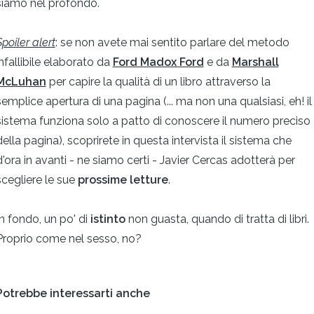
siamo nel profondo.
Spoiler alert
: se non avete mai sentito parlare del metodo
infallibile elaborato da
Ford Madox Ford
e da
Marshall
McLuhan
per capire la qualità di un libro attraverso la
semplice apertura di una pagina (... ma non una qualsiasi, eh! il
sistema funziona solo a patto di conoscere il numero preciso
della pagina), scoprirete in questa intervista il sistema che
d'ora in avanti - ne siamo certi - Javier Cercas adotterà per
scegliere le sue
prossime letture
.
In fondo, un po' di
istinto
non guasta, quando di tratta di libri.
Proprio come nel sesso, no?
Potrebbe interessarti anche