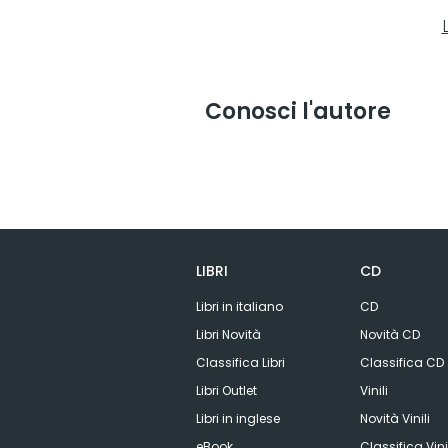
Conosci l'autore
LIBRI
CD
Libri in italiano
CD
Libri Novità
Novità CD
Classifica Libri
Classifica CD
Libri Outlet
Vinili
Libri in inglese
Novità Vinili
eBook
Classifica Vini