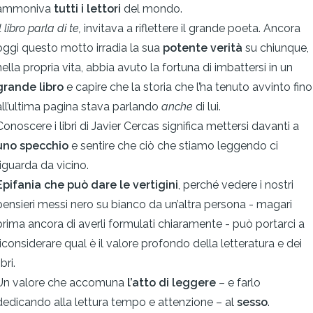
ammoniva
tutti i lettori
del mondo.
l libro parla di te,
invitava a riflettere il grande poeta. Ancora
oggi questo motto irradia la sua
potente verità
su chiunque,
nella propria vita, abbia avuto la fortuna di imbattersi in un
grande libro
e capire che la storia che l’ha tenuto avvinto fino
all’ultima pagina stava parlando
anche
di lui.
Conoscere i libri di Javier Cercas significa mettersi davanti a
uno specchio
e sentire che ciò che stiamo leggendo ci
riguarda da vicino.
Epifania che può dare le vertigini
, perché vedere i nostri
pensieri messi nero su bianco da un’altra persona - magari
prima ancora di averli formulati chiaramente - può portarci a
riconsiderare qual è il valore profondo della letteratura e dei
ibri.
Un valore che accomuna
l’atto di leggere
– e farlo
dedicando alla lettura tempo e attenzione – al
sesso
.