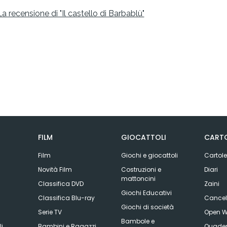
La recensione di "Il castello di Barbablù"
FILM
GIOCATTOLI
CARTO
Film
Giochi e giocattoli
Cartole
Novità Film
Costruzioni e
Diari
mattoncini
Classifica DVD
Zaini
Giochi Educativi
Classifica Blu-ray
Cancell
Giochi di società
Serie TV
Open W
Bambole e
li
Bambini e Ragazzi
Quader