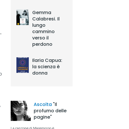
Gemma
Calabresi. Il
lungo
cammino
-
verso il
perdono
Ilaria Capua:
la scienza è
donna
o
Ascolta
"Il
o
profumo delle
pagine"
La canzone di Maremosso è