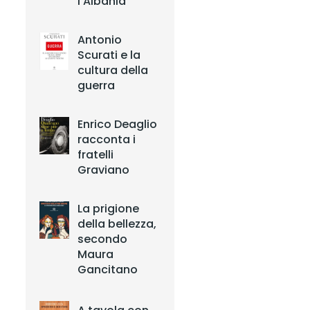
l’Albania”
Antonio
Scurati e la
cultura della
guerra
Enrico Deaglio
racconta i
fratelli
Graviano
La prigione
della bellezza,
secondo
Maura
Gancitano