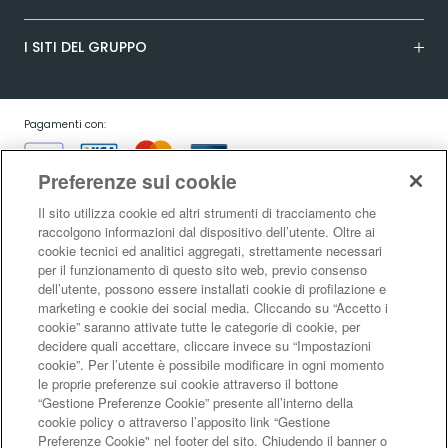
I SITI DEL GRUPPO
Pagamenti con:
Preferenze sui cookie
Il sito utilizza cookie ed altri strumenti di tracciamento che
raccolgono informazioni dal dispositivo dell’utente. Oltre ai
cookie tecnici ed analitici aggregati, strettamente necessari
Garanzia:
per il funzionamento di questo sito web, previo consenso
dell’utente, possono essere installati cookie di profilazione e
marketing e cookie dei social media. Cliccando su “Accetto i
cookie” saranno attivate tutte le categorie di cookie, per
Condizioni generali di vendita
|
Condizioni d’uso del sito
|
Informativa sulla
decidere quali accettare, cliccare invece su “Impostazioni
risoluzione alternativa controversie consumatori - ADR/ODR
|
Informativa
cookie”. Per l’utente è possibile modificare in ogni momento
sulla privacy
|
Informativa sulla garanzia legale di conformità
|
Informativa
le proprie preferenze sui cookie attraverso il bottone
sul diritto di recesso
|
Informativa sul RAEE
|
Informativa sui cookie
|
Codice
“Gestione Preferenze Cookie” presente all’interno della
di Autoregolamentazione Netcomm
|
Netcomm Spazio Consumatori
cookie policy o attraverso l’apposito link “Gestione
LaFeltrinelli Internet Bookshop S.r.l. - Sede legale e amministrativa Via
Preferenze Cookie" nel footer del sito. Chiudendo il banner o