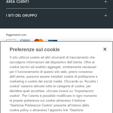
AREA CLIENTI
I SITI DEL GRUPPO
Pagamenti con:
Preferenze sui cookie
Il sito utilizza cookie ed altri strumenti di tracciamento che
raccolgono informazioni dal dispositivo dell’utente. Oltre ai
cookie tecnici ed analitici aggregati, strettamente necessari
Garanzia:
per il funzionamento di questo sito web, previo consenso
dell’utente, possono essere installati cookie di profilazione e
marketing e cookie dei social media. Cliccando su “Accetto i
cookie” saranno attivate tutte le categorie di cookie, per
Condizioni generali di vendita
|
Condizioni d’uso del sito
|
Informativa sulla
decidere quali accettare, cliccare invece su “Impostazioni
risoluzione alternativa controversie consumatori - ADR/ODR
|
Informativa
cookie”. Per l’utente è possibile modificare in ogni momento
sulla privacy
|
Informativa sulla garanzia legale di conformità
|
Informativa
le proprie preferenze sui cookie attraverso il bottone
sul diritto di recesso
|
Informativa sul RAEE
|
Informativa sui cookie
|
Codice
“Gestione Preferenze Cookie” presente all’interno della
di Autoregolamentazione Netcomm
|
Netcomm Spazio Consumatori
cookie policy o attraverso l’apposito link “Gestione
LaFeltrinelli Internet Bookshop S.r.l. - Sede legale e amministrativa Via