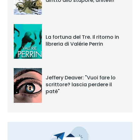
diritto allo stupore, unitevi!”
La fortuna del Tre. Il ritorno in
libreria di Valérie Perrin
Jeffery Deaver: "Vuoi fare lo
scrittore? lascia perdere il
paté"