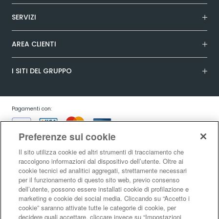
SERVIZI
AREA CLIENTI
I SITI DEL GRUPPO
Pagamenti con:
Preferenze sui cookie
Il sito utilizza cookie ed altri strumenti di tracciamento che
raccolgono informazioni dal dispositivo dell’utente. Oltre ai
cookie tecnici ed analitici aggregati, strettamente necessari
Garanzia:
per il funzionamento di questo sito web, previo consenso
dell’utente, possono essere installati cookie di profilazione e
marketing e cookie dei social media. Cliccando su “Accetto i
cookie” saranno attivate tutte le categorie di cookie, per
Condizioni generali di vendita
|
Condizioni d’uso del sito
|
Informativa sulla
decidere quali accettare, cliccare invece su “Impostazioni