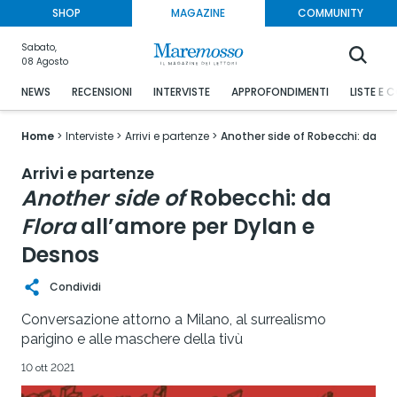
SHOP
MAGAZINE
COMMUNITY
Sabato,
08 Agosto
NEWS
RECENSIONI
INTERVISTE
APPROFONDIMENTI
LISTE E 
Home
Interviste
Arrivi e partenze
Another side of Robecchi: da Flo
Arrivi e partenze
Another side of
Robecchi: da
Flora
all’amore per Dylan e
Desnos
Condividi
Conversazione attorno a Milano, al surrealismo
parigino e alle maschere della tivù
10 ott 2021