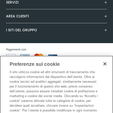
SERVIZI
AREA CLIENTI
I SITI DEL GRUPPO
Pagamenti con:
Preferenze sui cookie
Il sito utilizza cookie ed altri strumenti di tracciamento che
raccolgono informazioni dal dispositivo dell’utente. Oltre ai
cookie tecnici ed analitici aggregati, strettamente necessari
Garanzia:
per il funzionamento di questo sito web, previo consenso
dell’utente, possono essere installati cookie di profilazione e
marketing e cookie dei social media. Cliccando su “Accetto i
cookie” saranno attivate tutte le categorie di cookie, per
Condizioni generali di vendita
|
Condizioni d’uso del sito
|
Informativa sulla
decidere quali accettare, cliccare invece su “Impostazioni
risoluzione alternativa controversie consumatori - ADR/ODR
|
Informativa
cookie”. Per l’utente è possibile modificare in ogni momento
sulla privacy
|
Informativa sulla garanzia legale di conformità
|
Informativa