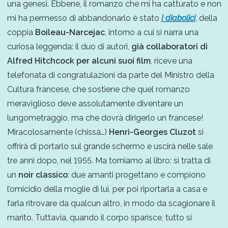
una genesi. Ebbene, il romanzo che mi ha catturato e non
mi ha permesso di abbandonarlo è stato
I diabolici
, della
coppia
Boileau-Narcejac
, intorno a cui si narra una
curiosa leggenda: il duo di autori,
già collaboratori di
Alfred Hitchcock per alcuni suoi film
, riceve una
telefonata di congratulazioni da parte del Ministro della
Cultura francese, che sostiene che quel romanzo
meraviglioso deve assolutamente diventare un
lungometraggio, ma che dovrà dirigerlo un francese!
Miracolosamente (chissà…)
Henri-Georges Cluzot
si
offrirà di portarlo sul grande schermo e uscirà nelle sale
tre anni dopo, nel 1955. Ma torniamo al libro: si tratta di
un
noir classico
: due amanti progettano e compiono
l’omicidio della moglie di lui, per poi riportarla a casa e
farla ritrovare da qualcun altro, in modo da scagionare il
marito. Tuttavia, quando il corpo sparisce, tutto si