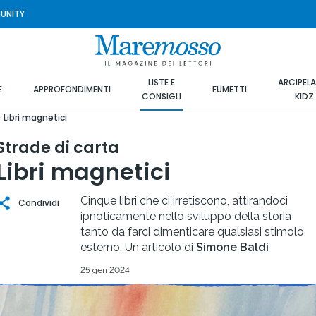
UNITY
LISTE E
ARCIPEL
E
APPROFONDIMENTI
FUMETTI
CONSIGLI
KIDZ
Libri magnetici
Strade di carta
Libri magnetici
Cinque libri che ci irretiscono, attirandoci
Condividi
ipnoticamente nello sviluppo della storia
tanto da farci dimenticare qualsiasi stimolo
esterno. Un articolo di
Simone Baldi
25 gen 2024