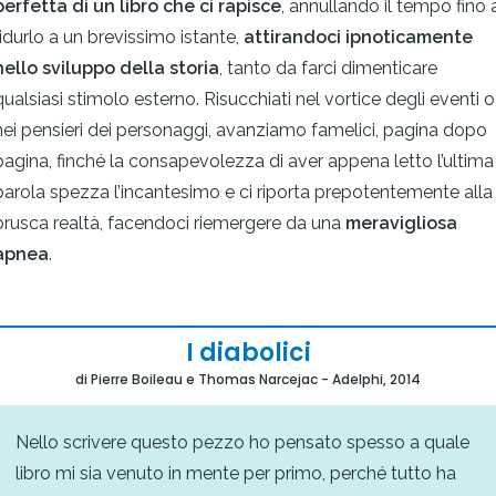
perfetta di un libro che ci rapisce
, annullando il tempo fino 
ridurlo a un brevissimo istante,
attirandoci ipnoticamente
nello sviluppo della storia
, tanto da farci dimenticare
qualsiasi stimolo esterno. Risucchiati nel vortice degli eventi o
nei pensieri dei personaggi, avanziamo famelici, pagina dopo
pagina, finché la consapevolezza di aver appena letto l’ultima
parola spezza l’incantesimo e ci riporta prepotentemente alla
brusca realtà, facendoci riemergere da una
meravigliosa
apnea
.
I diabolici
di Pierre Boileau e Thomas Narcejac - Adelphi, 2014
Nello scrivere questo pezzo ho pensato spesso a quale
libro mi sia venuto in mente per primo, perché tutto ha