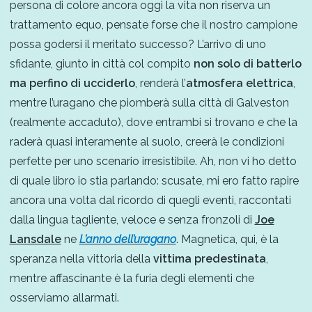
persona di colore ancora oggi la vita non riserva un
trattamento equo, pensate forse che il nostro campione
possa godersi il meritato successo? L’arrivo di uno
sfidante, giunto in città col compito
non solo di batterlo
ma perfino di
ucciderlo
, renderà l’
atmosfera elettrica
,
mentre l’uragano che piomberà sulla città di Galveston
(realmente accaduto), dove entrambi si trovano e che la
raderà quasi interamente al suolo, creerà le condizioni
perfette per uno scenario irresistibile. Ah, non vi ho detto
di quale libro io stia parlando: scusate, mi ero fatto rapire
ancora una volta dal ricordo di quegli eventi, raccontati
dalla lingua tagliente, veloce e senza fronzoli di
Joe
Lansdale
ne
L’anno dell’uragano
. Magnetica, qui, è la
speranza nella vittoria della
vittima predestinata
,
mentre affascinante è la furia degli elementi che
osserviamo allarmati.