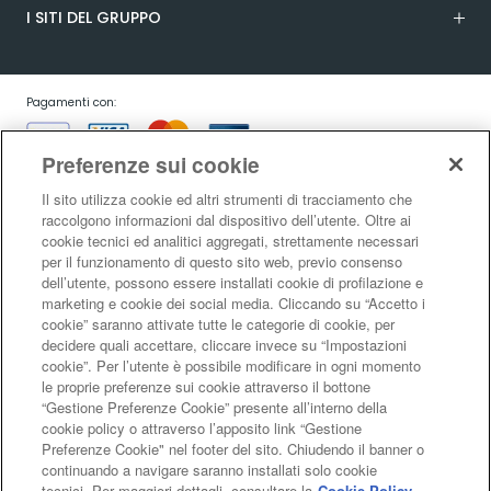
I SITI DEL GRUPPO
Pagamenti con:
Preferenze sui cookie
Il sito utilizza cookie ed altri strumenti di tracciamento che
raccolgono informazioni dal dispositivo dell’utente. Oltre ai
cookie tecnici ed analitici aggregati, strettamente necessari
Garanzia:
per il funzionamento di questo sito web, previo consenso
dell’utente, possono essere installati cookie di profilazione e
marketing e cookie dei social media. Cliccando su “Accetto i
cookie” saranno attivate tutte le categorie di cookie, per
Condizioni generali di vendita
|
Condizioni d’uso del sito
|
Informativa sulla
decidere quali accettare, cliccare invece su “Impostazioni
risoluzione alternativa controversie consumatori - ADR/ODR
|
Informativa
cookie”. Per l’utente è possibile modificare in ogni momento
sulla privacy
|
Informativa sulla garanzia legale di conformità
|
Informativa
le proprie preferenze sui cookie attraverso il bottone
sul diritto di recesso
|
Informativa sul RAEE
|
Informativa sui cookie
|
Codice
“Gestione Preferenze Cookie” presente all’interno della
di Autoregolamentazione Netcomm
|
Netcomm Spazio Consumatori
cookie policy o attraverso l’apposito link “Gestione
LaFeltrinelli Internet Bookshop S.r.l. - Sede legale e amministrativa Via
Preferenze Cookie" nel footer del sito. Chiudendo il banner o
Tucidide 14, 20134 Milano - C.F. e P.I. 05329570963 - Reg. imprese di Milano
continuando a navigare saranno installati solo cookie
Monza Brianza Lodi nr. 05329570963 - R.E.A. MI 1813088 - Capitale Sociale €
tecnici. Per maggiori dettagli, consultare la
Cookie Policy