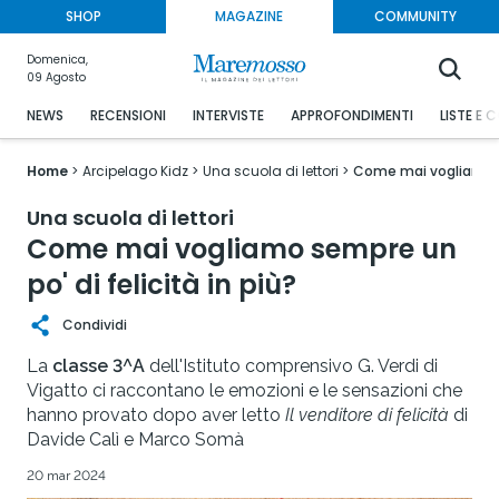
SHOP
MAGAZINE
COMMUNITY
Domenica,
09 Agosto
NEWS
RECENSIONI
INTERVISTE
APPROFONDIMENTI
LISTE E 
Home
Arcipelago Kidz
Una scuola di lettori
Come mai vogliamo se
Una scuola di lettori
Come mai vogliamo sempre un
po' di felicità in più?
Condividi
La
classe 3^A
dell'Istituto comprensivo G. Verdi di
Vigatto ci raccontano le emozioni e le sensazioni che
hanno provato dopo aver letto
Il venditore di felicità
di
Davide Calì e Marco Somà
20 mar 2024