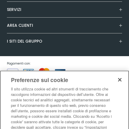
SERVIZI
AREA CLIENTI
I SITI DEL GRUPPO
Pagamenti con:
Preferenze sui cookie
Il sito utilizza cookie ed altri strumenti di tracciamento che
raccolgono informazioni dal dispositivo dell’utente. Oltre ai
cookie tecnici ed analitici aggregati, strettamente necessari
Garanzia:
per il funzionamento di questo sito web, previo consenso
dell’utente, possono essere installati cookie di profilazione e
marketing e cookie dei social media. Cliccando su “Accetto i
cookie” saranno attivate tutte le categorie di cookie, per
Condizioni generali di vendita
|
Condizioni d’uso del sito
|
Informativa sulla
decidere quali accettare, cliccare invece su “Impostazioni