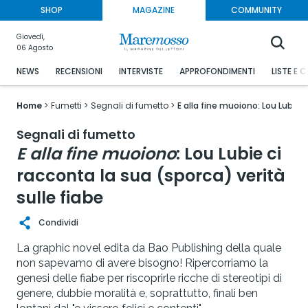
SHOP
MAGAZINE
COMMUNITY
Giovedì,
06 Agosto
NEWS
RECENSIONI
INTERVISTE
APPROFONDIMENTI
LISTE E 
Home
Fumetti
Segnali di fumetto
E alla fine muoiono: Lou Lubie c
Segnali di fumetto
E alla fine muoiono
: Lou Lubie ci
racconta la sua (sporca) verità
sulle fiabe
Condividi
La graphic novel edita da Bao Publishing della quale
non sapevamo di avere bisogno! Ripercorriamo la
genesi delle fiabe per riscoprirle ricche di stereotipi di
genere, dubbie moralità e, soprattutto, finali ben