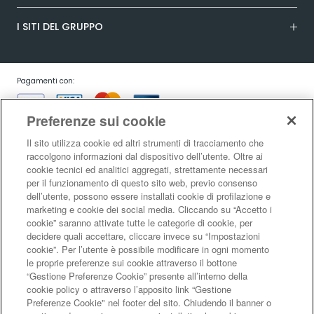
I SITI DEL GRUPPO
Pagamenti con:
Preferenze sui cookie
Il sito utilizza cookie ed altri strumenti di tracciamento che
raccolgono informazioni dal dispositivo dell’utente. Oltre ai
cookie tecnici ed analitici aggregati, strettamente necessari
Garanzia:
per il funzionamento di questo sito web, previo consenso
dell’utente, possono essere installati cookie di profilazione e
marketing e cookie dei social media. Cliccando su “Accetto i
cookie” saranno attivate tutte le categorie di cookie, per
Condizioni generali di vendita
|
Condizioni d’uso del sito
|
Informativa sulla
decidere quali accettare, cliccare invece su “Impostazioni
risoluzione alternativa controversie consumatori - ADR/ODR
|
Informativa
cookie”. Per l’utente è possibile modificare in ogni momento
sulla privacy
|
Informativa sulla garanzia legale di conformità
|
Informativa
le proprie preferenze sui cookie attraverso il bottone
sul diritto di recesso
|
Informativa sul RAEE
|
Informativa sui cookie
|
Codice
“Gestione Preferenze Cookie” presente all’interno della
di Autoregolamentazione Netcomm
|
Netcomm Spazio Consumatori
cookie policy o attraverso l’apposito link “Gestione
LaFeltrinelli Internet Bookshop S.r.l. - Sede legale e amministrativa Via
Preferenze Cookie" nel footer del sito. Chiudendo il banner o
Tucidide 14, 20134 Milano - C.F. e P.I. 05329570963 - Reg. imprese di Milano