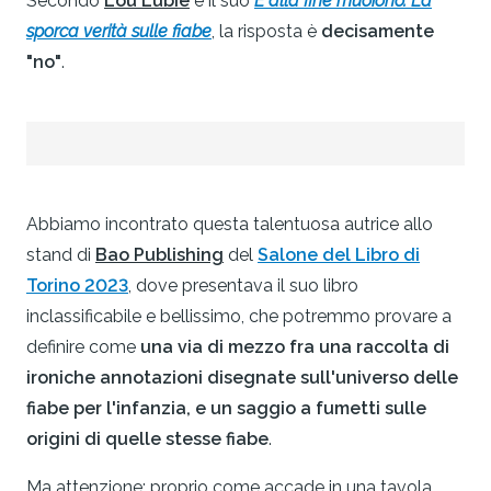
Secondo
Lou Lubie
e il suo
E alla fine muoiono. La
sporca verità sulle fiabe
, la risposta è
decisamente
"no"
.
Abbiamo incontrato questa talentuosa autrice allo
stand di
Bao Publishing
del
Salone del Libro di
Torino 2023
, dove presentava il suo libro
inclassificabile e bellissimo, che potremmo provare a
definire come
una via di mezzo fra una raccolta di
ironiche annotazioni disegnate sull'universo delle
fiabe per l'infanzia, e un saggio a fumetti sulle
origini di quelle stesse fiabe
.
Ma attenzione: proprio come accade in una tavola