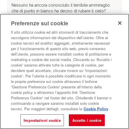
Nessuno ha ancora conosciuto il terribile ammiraglio
che di punto in bianco ha deciso di rubare il cielo?
ARCIPELAGO KIDZ
Dazeroasei
Preferenze sui cookie
Di
Gisella Baseggio
Il sito utilizza cookie ed altri strumenti di tracciamento che
raccolgono informazioni dal dispositivo dell’utente. Oltre ai
BAMBINI E RAGAZZI
RECENSIONI
0-6 ANNI
cookie tecnici ed analitici aggregati, strettamente necessari
per il funzionamento di questo sito web, previo consenso
dell’utente, possono essere installati cookie di profilazione e
marketing e cookie dei social media. Cliccando su “Accetto i
cookie” saranno attivate tutte le categorie di cookie, per
decidere quali accettare, cliccare invece su “Impostazioni
cookie”. Per l’utente è possibile modificare in ogni momento
Mostra più risultati
le proprie preferenze sui cookie attraverso il bottone
“Gestione Preferenze Cookie” presente all’interno della
cookie policy o attraverso l’apposito link “Gestione
Preferenze Cookie" nel footer del sito. Chiudendo il banner o
continuando a navigare saranno installati solo cookie
Libri
tecnici. Per maggiori dettagli, consultare la
Cookie Policy
CD
Impostazioni cookie
Accetto i cookie