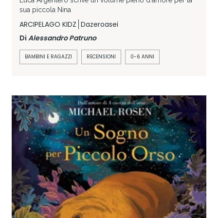
Luca Argentero scrive un volume pieno d'amore per la
sua piccola Nina
ARCIPELAGO KIDZ
Dazeroasei
Di
Alessandro Patruno
BAMBINI E RAGAZZI
RECENSIONI
0-6 ANNI