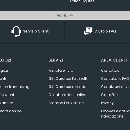
Action Figures
vai su
Servizio Clienti
Aiuto & FAQ
EGOZI
SERVIZI
AREA CLIENTI
gozi
Prenota e ritira
Contattaci
enti
Gift Card per Feltrinelli
Consulta le FAQ
ri un franchising
Gift Card per aziende
Condizioni di ve
filiazioni
Collaborazioni online
CartaEffe
lantino
Stampa Foto Online
Privacy
vora con noi
Cookies e dati d
navigazione