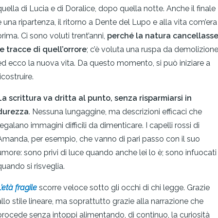
quella di Lucia e di Doralice, dopo quella notte. Anche il finale
è una ripartenza, il ritorno a Dente del Lupo e alla vita com’era
prima. Ci sono voluti trent’anni,
perché la natura cancellass
le tracce di quell’orrore
; c’è voluta una ruspa da demolizion
ed ecco la nuova vita. Da questo momento, si può iniziare a
icostruire.
La scrittura va dritta al punto, senza risparmiarsi in
durezza
. Nessuna lungaggine, ma descrizioni efficaci che
regalano immagini difficili da dimenticare. I capelli rossi di
Amanda, per esempio, che vanno di pari passo con il suo
umore: sono privi di luce quando anche lei lo è; sono infuocati
quando si risveglia.
’età fragile
scorre veloce sotto gli occhi di chi legge. Grazie
allo stile lineare, ma soprattutto grazie alla narrazione che
procede senza intoppi alimentando, di continuo, la curiosità