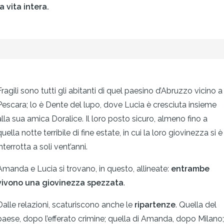
la vita intera.
Fragili sono tutti gli abitanti di quel paesino d’Abruzzo vicino a
Pescara; lo è Dente del lupo, dove Lucia è cresciuta insieme
alla sua amica Doralice. Il loro posto sicuro, almeno fino a
quella notte terribile di fine estate, in cui la loro giovinezza si è
nterrotta a soli vent’anni.
Amanda e Lucia si trovano, in questo, allineate:
entrambe
vivono una giovinezza spezzata
.
Dalle relazioni, scaturiscono anche le
ripartenze
. Quella del
paese, dopo l’efferato crimine; quella di Amanda, dopo Milano;