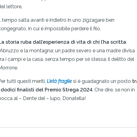
del lettore.
Il tempo salta avanti e indietro in uno zigzagare ben
congegnato, in cui è impossibile perdere il filo.
La storia ruba dall’esperienza di vita di chi l’ha scritta
:
l’Abruzzo e la montagna; un padre severo e una madre divisa
tra i campi e la casa, senza tempo per sé stessa; il delitto del
Morrone.
Per tutti questi meriti,
L’età fragile
si è guadagnato un posto
tr
i dodici finalisti del Premio Strega 2024
. Che dire, se non in
bocca al – Dente del – lupo, Donatella!