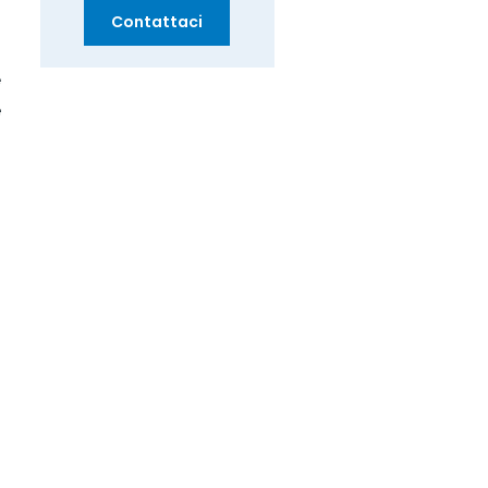
Contattaci
e
e