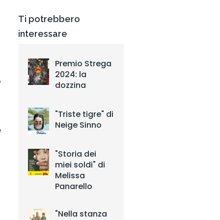
Ti potrebbero
interessare
Premio Strega
2024: la
o
dozzina
"Triste tigre" di
Neige Sinno
e
"Storia dei
miei soldi" di
,
Melissa
Panarello
"Nella stanza