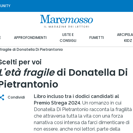
UNITY
LISTE E
ARCIPEL
E
APPROFONDIMENTI
FUMETTI
CONSIGLI
KIDZ
 fragile di Donatella Di Pietrantonio
Scelti per voi
L'età fragile
di Donatella Di
Pietrantonio
Libro incluso tra i dodici candidati al
Condividi
Premio Strega 2024
. Un romanzo in cui
Donatella Di Pietrantonio racconta la fragilità
che attraversa tutta la vita con una forza
narrativa così intensa da farci dimenticare di
non essere, anche noi lettori, parte della