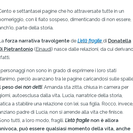
Cento e settantasei pagine che ho attraversate tutte in un
pomeriggio, con il fiato sospeso, dimenticando di non essere,
anch'io, parte della storia.
La
forza narrativa travolgente
de
L’età fragile
di
Donatella
Di Pietrantonio
(
Einaudi
) nasce dalle relazioni, da cui derivan
 fatti.
I personaggi non sono in grado di esprimere i loro stati
d’animo, perciò avanzano tra le pagine caricandosi sulle spall
il peso dei
non detti
. Amanda sta zitta, chiusa in camera per
giorni, autoesclusa dalla vita. Lucia, narratrice della storia,
fatica a stabilire una relazione con lei, sua figlia. Rocco, invece
anziano padre di Lucia, non si arrende alla vita che finisce.
Sono tutti, a loro modo, fragili.
L’età fragile
non è allora
univoca, può essere qualsiasi momento della vita, anche