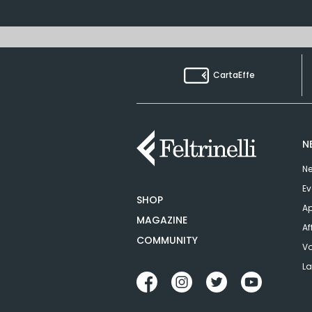
CartaEffe
N
Ne
Ev
SHOP
Ap
MAGAZINE
Af
COMMUNITY
Vo
La