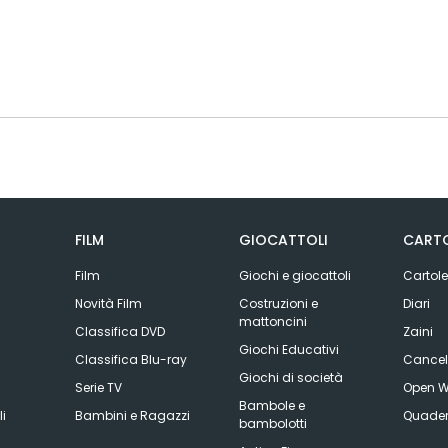
FILM
GIOCATTOLI
CARTO
Film
Giochi e giocattoli
Cartole
Novità Film
Costruzioni e
Diari
mattoncini
Classifica DVD
Zaini
Giochi Educativi
Classifica Blu-ray
Cancell
Giochi di società
Serie TV
Open W
Bambole e
li
Bambini e Ragazzi
Quader
bambolotti