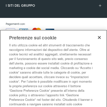
I SITI DEL GRUPPO
Pagamenti con:
Preferenze sui cookie
Il sito utilizza cookie ed altri strumenti di tracciamento che
raccolgono informazioni dal dispositivo dell’utente. Oltre ai
cookie tecnici ed analitici aggregati, strettamente necessari
Garanzia:
per il funzionamento di questo sito web, previo consenso
dell’utente, possono essere installati cookie di profilazione e
marketing e cookie dei social media. Cliccando su “Accetto i
cookie” saranno attivate tutte le categorie di cookie, per
Condizioni generali di vendita
|
Condizioni d’uso del sito
|
Informativa sulla
decidere quali accettare, cliccare invece su “Impostazioni
risoluzione alternativa controversie consumatori - ADR/ODR
|
Informativa
cookie”. Per l’utente è possibile modificare in ogni momento
sulla privacy
|
Informativa sulla garanzia legale di conformità
|
Informativa
le proprie preferenze sui cookie attraverso il bottone
sul diritto di recesso
|
Informativa sul RAEE
|
Informativa sui cookie
|
Codice
“Gestione Preferenze Cookie” presente all’interno della
di Autoregolamentazione Netcomm
|
Netcomm Spazio Consumatori
cookie policy o attraverso l’apposito link “Gestione
LaFeltrinelli Internet Bookshop S.r.l. - Sede legale e amministrativa Via
Preferenze Cookie" nel footer del sito. Chiudendo il banner o
Tucidide 14, 20134 Milano - C.F. e P.I. 05329570963 - Reg. imprese di Milano
continuando a navigare saranno installati solo cookie
Monza Brianza Lodi nr. 05329570963 - R.E.A. MI 1813088 - Capitale Sociale €