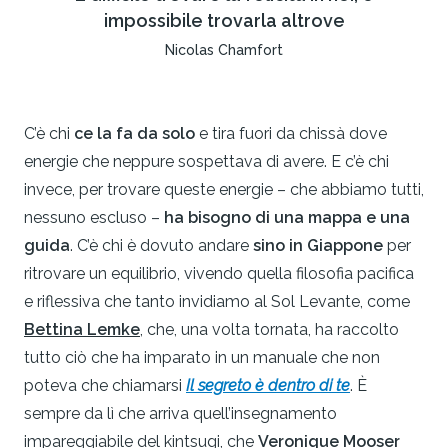
impossibile trovarla altrove
Nicolas Chamfort
C’è chi
ce la fa da solo
e tira fuori da chissà dove
energie che neppure sospettava di avere. E c’è chi
invece, per trovare queste energie – che abbiamo tutti,
nessuno escluso –
ha bisogno di una mappa e una
guida
. C’è chi è dovuto andare
sino in Giappone
per
ritrovare un equilibrio, vivendo quella filosofia pacifica
e riflessiva che tanto invidiamo al Sol Levante, come
Bettina Lemke
, che, una volta tornata, ha raccolto
tutto ciò che ha imparato in un manuale che non
poteva che chiamarsi
Il segreto è dentro di te
. È
sempre da lì che arriva quell’insegnamento
impareggiabile del kintsugi, che
Veronique Mooser