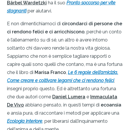
Bärbel Wardetzki
ha il suo
Pronto soccorso per vite
stagnanti
per aiutarvi.
E non dimentichiamoci di
circondarci di persone che
ci rendono felici
e ci arricchiscono
, perché un conto
è l’allenamento su di sé, un altro è avere intorno
soltanto chi davvero rende la nostra vita gioiosa.
Sappiamo che non è semplice tagliare rapporti o
capire quali sono quelli che contano, ma è una fortuna
che il libro di
Marisa Franco
,
Le 6 regole dell’amicizia.
Come creare e coltivare legami che ci rendono felici
,
insegni proprio questo. Ed è altrettanto una fortuna
che due autori come
Daniel Lumera
e
Immaculata
De Vivo
abbiano pensato, in questi tempi di
ecoansia
e ansia pura, di raccontare i metodi per applicare una
Ecologia interiore
, per liberarsi dall’inquinamento
dell’anima e della mente.