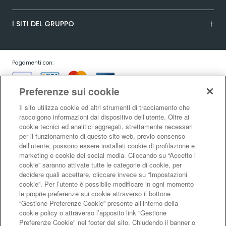
I SITI DEL GRUPPO
Pagamenti con:
Preferenze sui cookie
Il sito utilizza cookie ed altri strumenti di tracciamento che
raccolgono informazioni dal dispositivo dell’utente. Oltre ai
cookie tecnici ed analitici aggregati, strettamente necessari
Garanzia:
per il funzionamento di questo sito web, previo consenso
dell’utente, possono essere installati cookie di profilazione e
marketing e cookie dei social media. Cliccando su “Accetto i
cookie” saranno attivate tutte le categorie di cookie, per
Condizioni generali di vendita
|
Condizioni d’uso del sito
|
Informativa sulla
decidere quali accettare, cliccare invece su “Impostazioni
risoluzione alternativa controversie consumatori - ADR/ODR
|
Informativa
cookie”. Per l’utente è possibile modificare in ogni momento
sulla privacy
|
Informativa sulla garanzia legale di conformità
|
Informativa
le proprie preferenze sui cookie attraverso il bottone
sul diritto di recesso
|
Informativa sul RAEE
|
Informativa sui cookie
|
Codice
“Gestione Preferenze Cookie” presente all’interno della
di Autoregolamentazione Netcomm
|
Netcomm Spazio Consumatori
cookie policy o attraverso l’apposito link “Gestione
LaFeltrinelli Internet Bookshop S.r.l. - Sede legale e amministrativa Via
Preferenze Cookie" nel footer del sito. Chiudendo il banner o