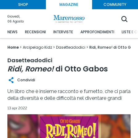
SHOP
MAGAZINE
COMMUNITY
Giovedì,
06 Agosto
NEWS
RECENSIONI
INTERVISTE
APPROFONDIMENTI
LISTE E 
Home
Arcipelago Kidz
Dasetteadodici
Ridi, Romeo! di Otto Gab
Dasetteadodici
Ridi, Romeo!
di Otto Gabos
Condividi
Un libro che è insieme racconto e fumetto, che ci parla
della diversità e delle difficoltà nel diventare grandi
13 apr 2022