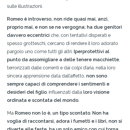
sulle illustrazioni.
Romeo è introverso, non ride quasi mai, anzi,
proprio mai, e non se ne vergogna; ha due genitori
davvero eccentrici
che, con tentativi disperati e
spesso grotteschi, cercano di rendere il loro adorato
pargolo uno come tutti gli altri.
Iperprotettivi al
punto da assomigliare a delle tenere macchiette
,
terrorizzati dalle correnti e dai colpi d’aria, nella loro
sincera apprensione data dall’affetto,
non sono
sempre capaci di comprendere i sentimenti e
desideri del figlio
, influenzati dalla
loro visione
ordinata e scontata del mondo
.
Ma
Romeo non lo è, un tipo scontato
.
Non ha
voglia di raccontarsi, adora i fumetti e i libri, non si
diverte alle feste, ha un solo amico con cui torna