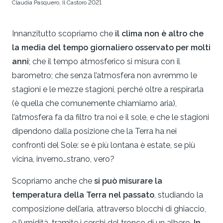
Claudia Pasquero, Il Castoro 2021
Innanzitutto scopriamo che
il clima non è altro che
la media del tempo giornaliero osservato per molti
anni
; che il tempo atmosferico si misura con il
barometro; che senza l’atmosfera non avremmo le
stagioni e le mezze stagioni, perché oltre a respirarla
(è quella che comunemente chiamiamo aria),
l’atmosfera fa da filtro tra noi e il sole, e che le stagioni
dipendono dalla posizione che la Terra ha nei
confronti del Sole: se è più lontana è estate, se più
vicina, inverno…strano, vero?
Scopriamo anche che
si può misurare la
temperatura della Terra nel passato
, studiando la
composizione dell’aria, attraverso blocchi di ghiaccio,
e l’umidità, tramite i cerchi del tronco di un albero.
In