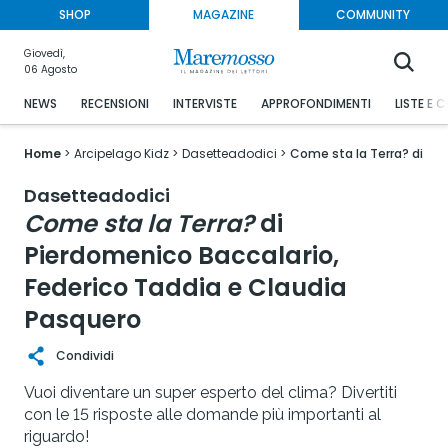
SHOP
MAGAZINE
COMMUNITY
Giovedì,
06 Agosto
NEWS
RECENSIONI
INTERVISTE
APPROFONDIMENTI
LISTE E 
Home
Arcipelago Kidz
Dasetteadodici
Come sta la Terra? di Pi
Dasetteadodici
Come sta la Terra?
di
Pierdomenico Baccalario,
Federico Taddia e Claudia
Pasquero
Condividi
Vuoi diventare un super esperto del clima? Divertiti
con le 15 risposte alle domande più importanti al
riguardo!