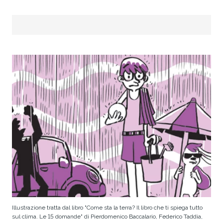
Illustrazione tratta dal libro "Come sta la terra? Il libro che ti spiega tutto
sul clima. Le 15 domande" di Pierdomenico Baccalario, Federico Taddia,