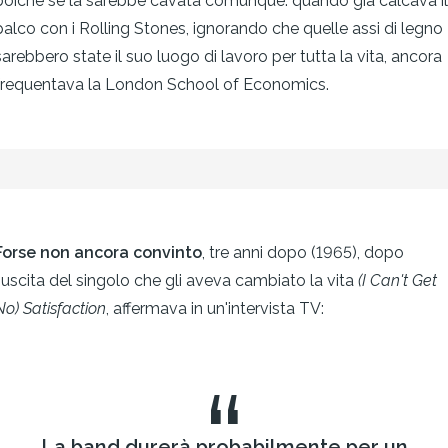
poiché se la sarebbe cavata comunque: quando già calcava il
palco con i Rolling Stones, ignorando che quelle assi di legno
sarebbero state il suo luogo di lavoro per tutta la vita, ancora
frequentava la London School of Economics.
Forse non ancora convinto
, tre anni dopo (1965), dopo
l'uscita del singolo che gli aveva cambiato la vita
(I Can't Get
No) Satisfaction
, affermava in un'intervista TV:
“
La band durerà probabilmente per un