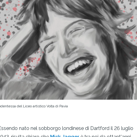
udentessa del Liceo artistico Volta di Pavia
Essendo nato nel sobborgo londinese di Dartford il 26 luglio
1943, risulta chiaro che
Mick Jagger
è tra noi da ottant'anni.