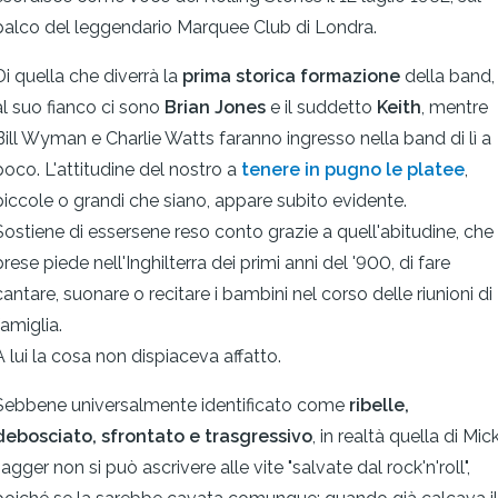
palco del leggendario Marquee Club di Londra.
Di quella che diverrà la
prima storica formazione
della band,
al suo fianco ci sono
Brian Jones
e il suddetto
Keith
, mentre
Bill Wyman e Charlie Watts faranno ingresso nella band di lì a
poco. L'attitudine del nostro a
tenere in pugno le platee
,
piccole o grandi che siano, appare subito evidente.
Sostiene di essersene reso conto grazie a quell'abitudine, che
prese piede nell'Inghilterra dei primi anni del '900, di fare
cantare, suonare o recitare i bambini nel corso delle riunioni di
famiglia.
A lui la cosa non dispiaceva affatto.
Sebbene universalmente identificato come
ribelle,
debosciato, sfrontato e trasgressivo
, in realtà quella di Mic
Jagger non si può ascrivere alle vite "salvate dal rock'n'roll",