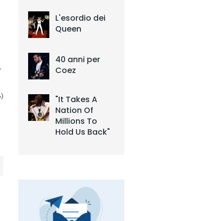
L'esordio dei
Queen
40 anni per
e
Coez
)
"It Takes A
Nation Of
Millions To
Hold Us Back"