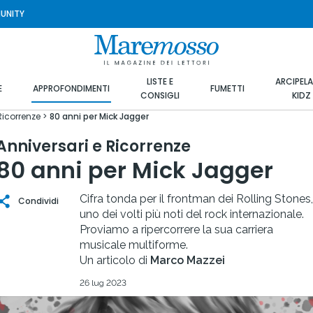
UNITY
LISTE E
ARCIPEL
E
APPROFONDIMENTI
FUMETTI
CONSIGLI
KIDZ
Ricorrenze
80 anni per Mick Jagger
Anniversari e Ricorrenze
80 anni per Mick Jagger
Cifra tonda per il frontman dei Rolling Stones,
Condividi
uno dei volti più noti del rock internazionale.
Proviamo a ripercorrere la sua carriera
musicale multiforme.
Un articolo di
Marco Mazzei
26 lug 2023