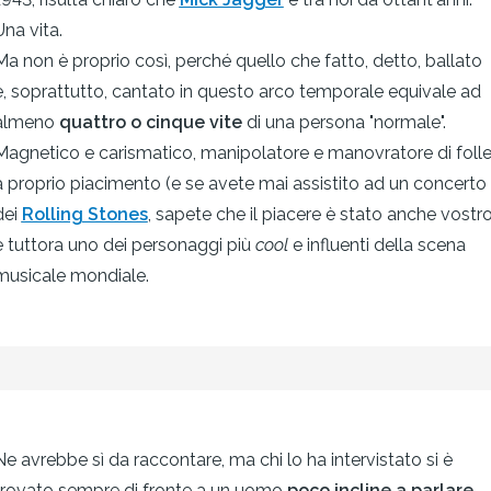
Una vita.
Ma non è proprio così, perché quello che fatto, detto, ballato
e, soprattutto, cantato in questo arco temporale equivale ad
almeno
quattro o cinque vite
di una persona "normale".
Magnetico e carismatico, manipolatore e manovratore di foll
a proprio piacimento (e se avete mai assistito ad un concerto
dei
Rolling Stones
, sapete che il piacere è stato anche vostro
è tuttora uno dei personaggi più
cool
e influenti della scena
musicale mondiale.
Ne avrebbe sì da raccontare, ma chi lo ha intervistato si è
trovato sempre di fronte a un uomo
poco incline a parlare