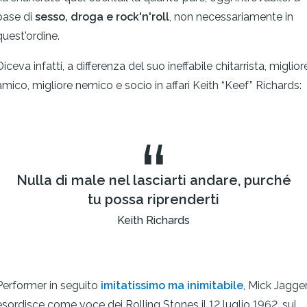
base di
sesso, droga e rock'n'roll
, non necessariamente in
quest'ordine.
Diceva infatti, a differenza del suo ineffabile chitarrista, miglior
amico, migliore nemico e socio in affari Keith “Keef” Richards:
“
Nulla di male nel lasciarti andare, purché
tu possa riprenderti
Keith Richards
Performer in seguito
imitatissimo ma inimitabile
, Mick Jagge
esordisce come voce dei Rolling Stones il 12 luglio 1962, sul