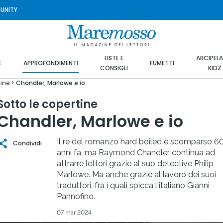
UNITY
LISTE E
ARCIPEL
E
APPROFONDIMENTI
FUMETTI
CONSIGLI
KIDZ
tine
Chandler, Marlowe e io
Sotto le copertine
Chandler, Marlowe e io
Il re del romanzo hard boiled è scomparso 6
Condividi
anni fa, ma Raymond Chandler continua ad
attrarre lettori grazie al suo detective Philip
Marlowe. Ma anche grazie al lavoro dei suoi
traduttori, fra i quali spicca l'italiano Gianni
Pannofino.
07 mar 2024