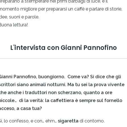
preparano a stemperare nei primi barbagli di luce, è il
momento migliore per prepararsi un caffè e parlare di storie,
idee, suoni e parole.
Buona lettura!
L'intervista con
Gianni Pannofino
Gianni Pannofino, buongiorno. Come va?
Si dice che gli
scrittori siano animali notturni. Ma tu sei la prova vivente
che anche i traduttori non scherzano, quanto a ore
piccole… dì la verità: la caffettiera è sempre sul fornello
acceso, a casa tua?
Sì, lo confesso, e con… ehm…
sigaretta
di contorno.