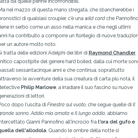
fatta da quelle penne inconfondibili.
Ma nel mazzo di questa mano stregata, che sbancherebbe i
pronostici di qualsiasi croupier, c'è una
wild card
che Pannofin
tiene in serbo come un asso nella manica e che negli ultimi
anni ha contribuito a comporre un florilegio di nuove traduzion
per un autore molto noto.
Si tratta delle edizioni Adelphi dei libri di
Raymond Chandler
,
mitico capostipite del genere hard boiled, dalla cui morte son
passati sessantacinque anni e che continua, soprattutto
attraverso le avventure della sua creatura di carta più nota, il
detective
Philip Marlowe
, a irradiare il suo fascino su nuove
generazioni di lettori.
Poco dopo l'uscita di
Finestra sul vuoto
, che segue quelle di
Il
grande sonno
,
Addio mia amata
e
Il lungo addio
, abbiamo
intercettato Gianni Pannofino all'incrocio fra
l'ora del gufo e
quella dell'allodola
. Quando le ombre della notte si