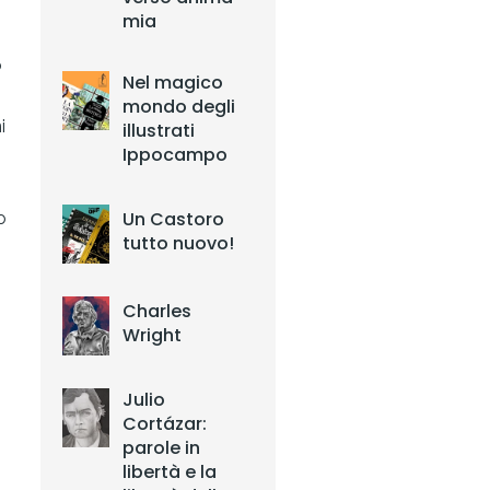
mia
o
Nel magico
mondo degli
i
illustrati
Ippocampo
Un Castoro
o
tutto nuovo!
Charles
Wright
Julio
Cortázar:
parole in
libertà e la