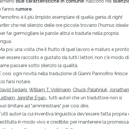
almeno
due caratteristiche in comune
: nascono nel
silenzi
e fanno
rumore
.
Pannofino è il più limpido esemplare di quella genìa di
night
riter
che nel silenzio delle ore piccole trovano l'humus ideale
per far germogliare le parole altrui e tradurle nella propria
lingua.
Ma poi, una volta che il frutto di quel lavoro è maturo e pront
per essere raccolto e gustato da tutti i lettori, non c'è modo di
farne passare sotto silenzio la qualità.
E così, ogni novità nella traduzione di Gianni Pannofino finisce
col farsi notare.
David Sedaris
,
William T. Vollmann
,
Chuck Palahniuk
,
Jonathan
Lethem
,
Jennifer Egan
… tutti autori che un traduttore non si
può limitare ad "amministrare", per così dire.
Tutti autori la cui inventiva linguistica dev'essere fatta propria 
restituita in modo vivo e credibile, per mantenere la promessa