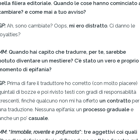
nella filiera editoriale. Quando le cose hanno cominciato 
cambiare? e come mai a tuo avviso?
GP:
Ah, sono cambiate? Oops,
mi ero distratto
. Ci danno le
royalties?
MM
: Quando hai capito che tradurre, per te, sarebbe
potuto diventare un mestiere? C’è stato un vero e proprio
momento di epifania?
GP:
Prima di fare il traduttore ho corretto (con molto piacere)
quintali di bozze e poi rivisto testi con gradi di responsabilità
crescenti, finché qualcuno non mi ha offerto
un contratto
per
una traduzione. Nessuna epifania: un
processo graduale
e
anche un po’
casuale
.
MM
: “
Immobile, rovente e profumata
”: tre aggettivi coi quali