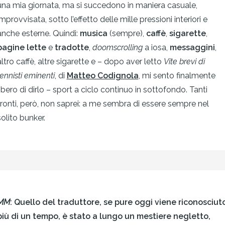
una mia giornata, ma si succedono in maniera casuale,
improvvisata, sotto l’effetto delle mille pressioni interiori e
anche esterne. Quindi:
musica
(sempre),
caffè
,
sigarette
,
pagine lette
e
tradotte
,
doomscrolling
a iosa,
messaggini
,
altro caffè, altre sigarette e – dopo aver letto
Vite brevi di
tennisti eminenti
, di
Matteo Codignola
, mi sento finalmente
libero di dirlo – sport a ciclo continuo in sottofondo. Tanti
fronti, però, non saprei: a me sembra di essere sempre nel
solito bunker.
MM
: Quello del traduttore, se pure oggi viene riconosciut
più di un tempo, è stato a lungo un mestiere negletto,