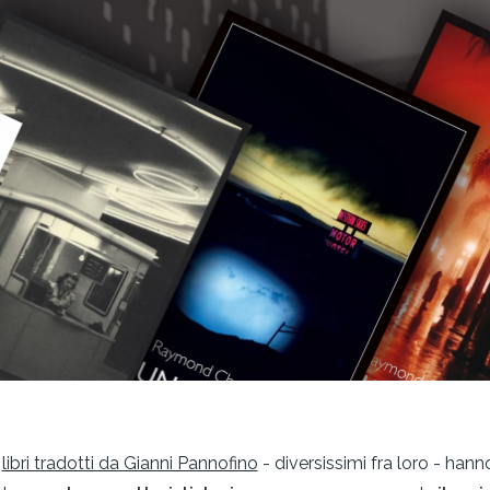
I
libri tradotti da Gianni Pannofino
- diversissimi fra loro - hann