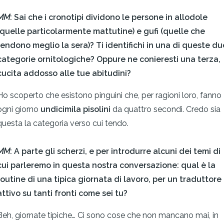
MM
: Sai che i cronotipi dividono le persone in allodole
(quelle particolarmente mattutine) e gufi (quelle che
rendono meglio la sera)? Ti identifichi in una di queste du
categorie ornitologiche? Oppure ne conieresti una terza,
cucita addosso alle tue abitudini?
Ho scoperto che esistono pinguini che, per ragioni loro, fanno
ogni giorno
undicimila pisolini
da quattro secondi. Credo sia
questa la categoria verso cui tendo.
MM
: A parte gli scherzi, e per introdurre alcuni dei temi di
cui parleremo in questa nostra conversazione: qual è la
routine di una tipica giornata di lavoro, per un traduttore
attivo su tanti fronti come sei tu?
Beh, giornate tipiche… Ci sono cose che non mancano mai, in