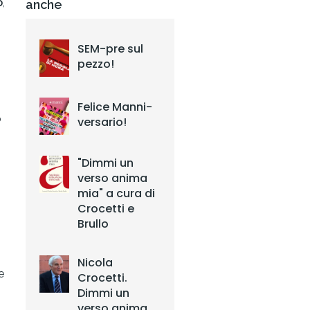
o
,
anche
SEM-pre sul
pezzo!
Felice Manni-
o
versario!
"Dimmi un
verso anima
mia" a cura di
Crocetti e
Brullo
Nicola
e
Crocetti.
Dimmi un
verso anima