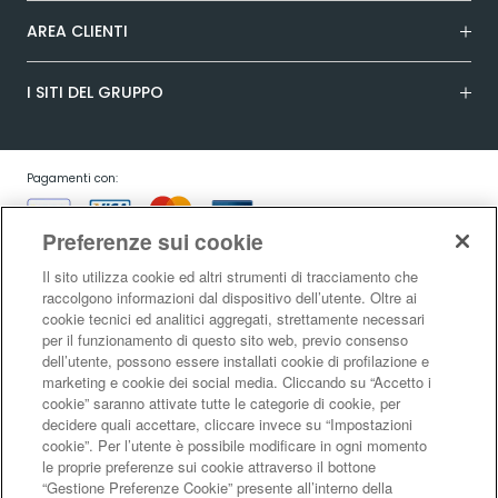
AREA CLIENTI
I SITI DEL GRUPPO
Pagamenti con:
Preferenze sui cookie
Il sito utilizza cookie ed altri strumenti di tracciamento che
raccolgono informazioni dal dispositivo dell’utente. Oltre ai
cookie tecnici ed analitici aggregati, strettamente necessari
Garanzia:
per il funzionamento di questo sito web, previo consenso
dell’utente, possono essere installati cookie di profilazione e
marketing e cookie dei social media. Cliccando su “Accetto i
cookie” saranno attivate tutte le categorie di cookie, per
Condizioni generali di vendita
|
Condizioni d’uso del sito
|
Informativa sulla
decidere quali accettare, cliccare invece su “Impostazioni
risoluzione alternativa controversie consumatori - ADR/ODR
|
Informativa
cookie”. Per l’utente è possibile modificare in ogni momento
sulla privacy
|
Informativa sulla garanzia legale di conformità
|
Informativa
le proprie preferenze sui cookie attraverso il bottone
sul diritto di recesso
|
Informativa sul RAEE
|
Informativa sui cookie
|
Codice
“Gestione Preferenze Cookie” presente all’interno della
di Autoregolamentazione Netcomm
|
Netcomm Spazio Consumatori