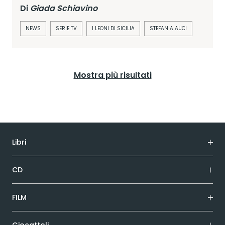
Di
Giada Schiavino
NEWS
SERIE TV
I LEONI DI SICILIA
STEFANIA AUCI
Mostra più risultati
Libri
CD
FILM
Giocattoli