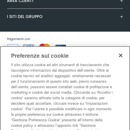
AREA CLIENTI
I SITI DEL GRUPPO
Pagamenti con:
Preferenze sui cookie
Il sito utilizza cookie ed altri strumenti di tracciamento che
raccolgono informazioni dal dispositivo dell’utente. Oltre ai
cookie tecnici ed analitici aggregati, strettamente necessari
Garanzia:
per il funzionamento di questo sito web, previo consenso
dell’utente, possono essere installati cookie di profilazione e
marketing e cookie dei social media. Cliccando su “Accetto i
cookie” saranno attivate tutte le categorie di cookie, per
Condizioni generali di vendita
|
Condizioni d’uso del sito
|
Informativa sulla
decidere quali accettare, cliccare invece su “Impostazioni
risoluzione alternativa controversie consumatori - ADR/ODR
|
Informativa
cookie”. Per l’utente è possibile modificare in ogni momento
sulla privacy
|
Informativa sulla garanzia legale di conformità
|
Informativa
le proprie preferenze sui cookie attraverso il bottone
sul diritto di recesso
|
Informativa sul RAEE
|
Informativa sui cookie
|
Codice
“Gestione Preferenze Cookie” presente all’interno della
di Autoregolamentazione Netcomm
|
Netcomm Spazio Consumatori
cookie policy o attraverso l’apposito link “Gestione
LaFeltrinelli Internet Bookshop S.r.l. - Sede legale e amministrativa Via