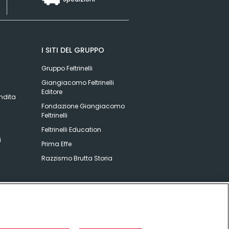
I SITI DEL GRUPPO
Gruppo Feltrinelli
Giangiacomo Feltrinelli
Editore
ndita
Fondazione Giangiacomo
Feltrinelli
Feltrinelli Education
i
Prima Effe
Razzismo Brutta Storia
DR
|
Informativa sulla privacy
|
Informativa sulla