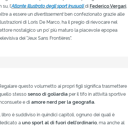
n su, l’
Atlante illustrato degli sport inusuali
di
Federico Vergari
,
oltre a essere un
divertissement
ben confezionato grazie alle
illustrazioni di Loris De Marco, ha il pregio di rievocare nel
lettore nostalgico un po’ più maturo la piacevole epopea
televisiva dei "Jeux Sans Frontières".
Regalare questo volumetto ai propri figli significa trasmettere
quello stesso
senso di goliardia
per il tifo in attività sportive
inconsuete e di
amore nerd per la geografia
.
Il libro è suddiviso in quindici capitoli, ognuno dei quali è
dedicato a
uno sport al di fuori dell’ordinario
, ma anche al