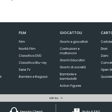
FILM
GIOCATTOLI
CARTO
Film
Giochi e giocattoli
Cartole
Novità Film
Costruzioni e
Diari
mattoncini
Classifica DVD
Zaini
Giochi Educativi
Classifica Blu-ray
Cancell
Giochi di società
Serie TV
Open W
Bambole e
li
Bambini e Ragazzi
Quader
bambolotti
Action Figures
vai su
Servizio Clienti
Aiuto & FAQ