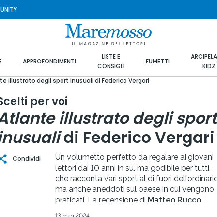
UNITY
LISTE E
ARCIPEL
E
APPROFONDIMENTI
FUMETTI
CONSIGLI
KIDZ
te illustrato degli sport inusuali di Federico Vergari
Scelti per voi
Atlante illustrato degli sport
inusuali
di Federico Vergari
Un volumetto perfetto da regalare ai giovani
Condividi
lettori dai 10 anni in su, ma godibile per tutti,
che racconta vari sport al di fuori dell’ordinario
ma anche aneddoti sul paese in cui vengono
praticati. La recensione di
Matteo Rucco
13 mag 2024