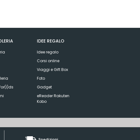
LERIA
IDEE REGALO
ria
Idee regalo
Corsi online
Viaggi e Gift Box
eria
Foto
or(l)ds
Gadget
ni
eReader Rakuten
Kobo
Spedizioni