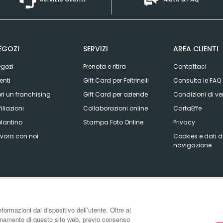
EGOZI
SERVIZI
AREA CLIENTI
gozi
Prenota e ritira
Contattaci
enti
Gift Card per Feltrinelli
Consulta le FAQ
ri un franchising
Gift Card per aziende
Condizioni di ve
filiazioni
Collaborazioni online
CartaEffe
lantino
Stampa Foto Online
Privacy
vora con noi
Cookies e dati d
navigazione
Garanzia:
nformazioni dal dispositivo dell’utente. Oltre ai
zionamento di questo sito web, previo consenso
del sito
|
Informativa sulla risoluzione alternativa controversie consumatori - ADR/O