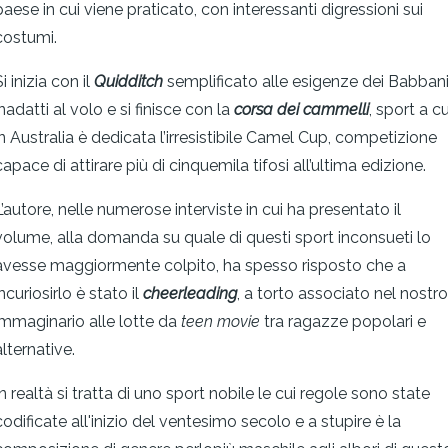
paese in cui viene praticato, con interessanti digressioni sui
costumi.
i inizia con il
Quidditch
semplificato alle esigenze dei Babban
inadatti al volo e si finisce con la
corsa dei cammelli
, sport a cu
in Australia è dedicata l’irresistibile Camel Cup, competizione
capace di attirare più di cinquemila tifosi all’ultima edizione.
L’autore, nelle numerose interviste in cui ha presentato il
volume, alla domanda su quale di questi sport inconsueti lo
avesse maggiormente colpito, ha spesso risposto che a
ncuriosirlo è stato il
cheerleading
, a torto associato nel nostro
immaginario alle lotte da
teen movie
tra ragazze popolari e
alternative.
In realtà si tratta di uno sport nobile le cui regole sono state
codificate all'inizio del ventesimo secolo e a stupire è la