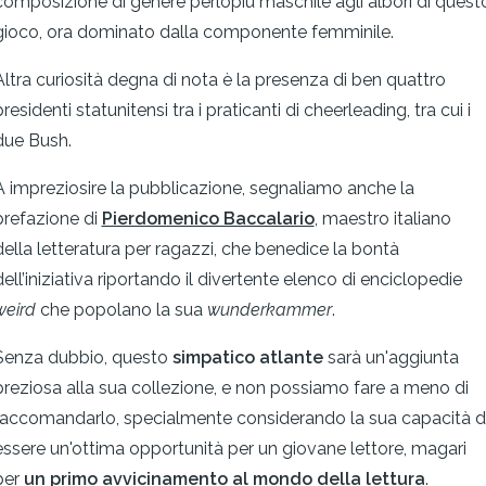
composizione di genere perlopiù maschile agli albori di quest
gioco, ora dominato dalla componente femminile.
Altra curiosità degna di nota è la presenza di ben quattro
presidenti statunitensi tra i praticanti di cheerleading, tra cui i
due Bush.
A impreziosire la pubblicazione, segnaliamo anche la
prefazione di
Pierdomenico Baccalario
, maestro italiano
della letteratura per ragazzi, che benedice la bontà
dell’iniziativa riportando il divertente elenco di enciclopedie
weird
che popolano la sua
wunderkammer
.
Senza dubbio, questo
simpatico atlante
sarà un'aggiunta
preziosa alla sua collezione, e non possiamo fare a meno di
raccomandarlo, specialmente considerando la sua capacità d
essere un'ottima opportunità per un giovane lettore, magari
per
un primo avvicinamento al mondo della lettura
.