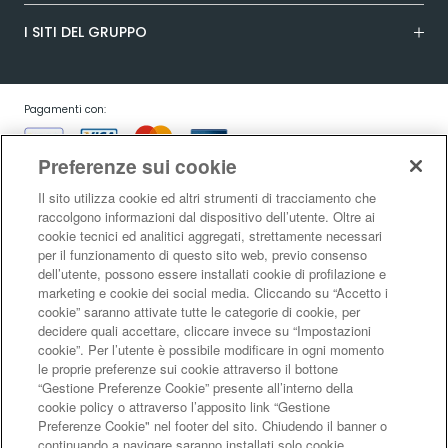
I SITI DEL GRUPPO
Pagamenti con:
Preferenze sui cookie
Il sito utilizza cookie ed altri strumenti di tracciamento che
raccolgono informazioni dal dispositivo dell’utente. Oltre ai
cookie tecnici ed analitici aggregati, strettamente necessari
Garanzia:
per il funzionamento di questo sito web, previo consenso
dell’utente, possono essere installati cookie di profilazione e
marketing e cookie dei social media. Cliccando su “Accetto i
cookie” saranno attivate tutte le categorie di cookie, per
Condizioni generali di vendita
|
Condizioni d’uso del sito
|
Informativa sulla
decidere quali accettare, cliccare invece su “Impostazioni
risoluzione alternativa controversie consumatori - ADR/ODR
|
Informativa
cookie”. Per l’utente è possibile modificare in ogni momento
sulla privacy
|
Informativa sulla garanzia legale di conformità
|
Informativa
le proprie preferenze sui cookie attraverso il bottone
sul diritto di recesso
|
Informativa sul RAEE
|
Informativa sui cookie
|
Codice
“Gestione Preferenze Cookie” presente all’interno della
di Autoregolamentazione Netcomm
|
Netcomm Spazio Consumatori
cookie policy o attraverso l’apposito link “Gestione
LaFeltrinelli Internet Bookshop S.r.l. - Sede legale e amministrativa Via
Preferenze Cookie" nel footer del sito. Chiudendo il banner o
Tucidide 14, 20134 Milano - C.F. e P.I. 05329570963 - Reg. imprese di Milano
continuando a navigare saranno installati solo cookie