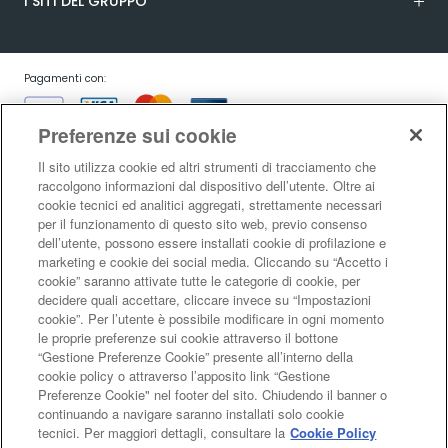
I SITI DEL GRUPPO
Pagamenti con:
Preferenze sui cookie
Il sito utilizza cookie ed altri strumenti di tracciamento che
raccolgono informazioni dal dispositivo dell’utente. Oltre ai
cookie tecnici ed analitici aggregati, strettamente necessari
Garanzia:
per il funzionamento di questo sito web, previo consenso
dell’utente, possono essere installati cookie di profilazione e
marketing e cookie dei social media. Cliccando su “Accetto i
cookie” saranno attivate tutte le categorie di cookie, per
Condizioni generali di vendita
|
Condizioni d’uso del sito
|
Informativa sulla
decidere quali accettare, cliccare invece su “Impostazioni
risoluzione alternativa controversie consumatori - ADR/ODR
|
Informativa
cookie”. Per l’utente è possibile modificare in ogni momento
sulla privacy
|
Informativa sulla garanzia legale di conformità
|
Informativa
le proprie preferenze sui cookie attraverso il bottone
sul diritto di recesso
|
Informativa sul RAEE
|
Informativa sui cookie
|
Codice
“Gestione Preferenze Cookie” presente all’interno della
di Autoregolamentazione Netcomm
|
Netcomm Spazio Consumatori
cookie policy o attraverso l’apposito link “Gestione
LaFeltrinelli Internet Bookshop S.r.l. - Sede legale e amministrativa Via
Preferenze Cookie" nel footer del sito. Chiudendo il banner o
Tucidide 14, 20134 Milano - C.F. e P.I. 05329570963 - Reg. imprese di Milano
continuando a navigare saranno installati solo cookie
Monza Brianza Lodi nr. 05329570963 - R.E.A. MI 1813088 - Capitale Sociale €
tecnici. Per maggiori dettagli, consultare la
Cookie Policy
10.000,00 i.v. - A Socio Unico soggetta ad attività di direzione e