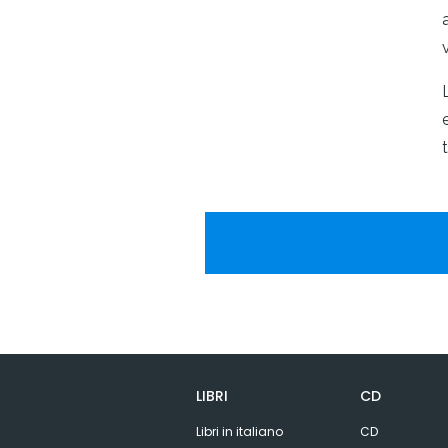
LIBRI
CD
Libri in italiano
CD