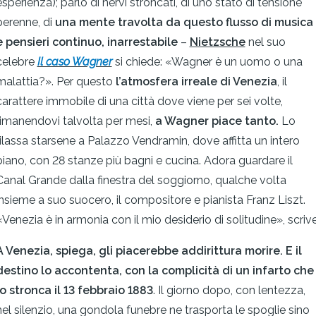
esperienza); parlo di nervi stroncati, di uno stato di tensione
perenne, di
una
mente travolta da questo flusso di musica
e pensieri continuo, inarrestabile
–
Nietzsche
nel suo
celebre
Il caso Wagner
si chiede: «Wagner è un uomo o una
malattia?». Per questo
l’atmosfera irreale di Venezia
, il
carattere immobile di una città dove viene per sei volte,
rimanendovi talvolta per mesi,
a Wagner piace tanto.
Lo
rilassa starsene a Palazzo Vendramin, dove affitta un intero
piano, con 28 stanze più bagni e cucina. Adora guardare il
Canal Grande dalla finestra del soggiorno, qualche volta
insieme a suo suocero, il compositore e pianista Franz Liszt.
«Venezia è in armonia con il mio desiderio di solitudine», scrive
A Venezia, spiega, gli piacerebbe addirittura morire. E il
destino lo accontenta,
con la complicità di un infarto che
lo stronca il 13 febbraio 1883
. Il giorno dopo, con lentezza,
nel silenzio, una gondola funebre ne trasporta le spoglie sino