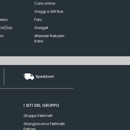
Corsi online
Viaggi e Gift Box
eria
Foto
or(l)ds
Gadget
ni
eReader Rakuten
Kobo
Spedizioni
I SITI DEL GRUPPO
Gruppo Feltrinelli
Giangiacomo Feltrinelli
Editore