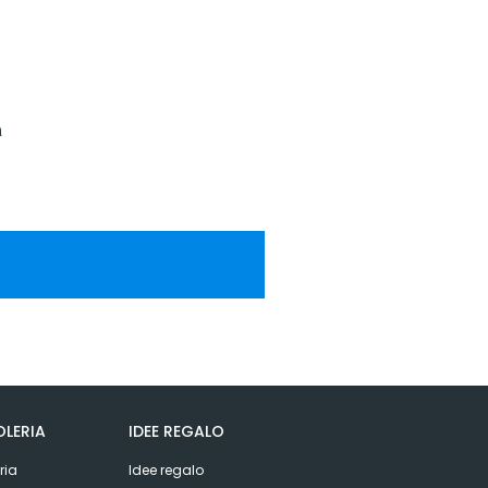
a
LERIA
IDEE REGALO
ria
Idee regalo