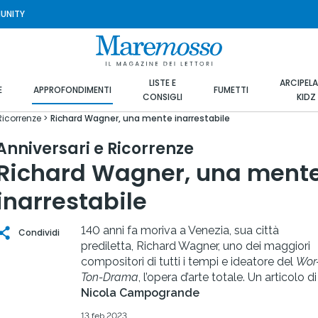
UNITY
LISTE E
ARCIPEL
E
APPROFONDIMENTI
FUMETTI
CONSIGLI
KIDZ
Ricorrenze
Richard Wagner, una mente inarrestabile
Anniversari e Ricorrenze
Richard Wagner, una ment
inarrestabile
140 anni fa moriva a Venezia, sua città
Condividi
prediletta, Richard Wagner, uno dei maggiori
compositori di tutti i tempi e ideatore del
Wor
Ton-Drama
, l’opera d’arte totale. Un articolo di
Nicola Campogrande
13 feb 2023