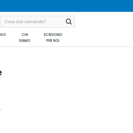
AGO
CHI
SCRIVONO
SIAMO
PER NOI
e
-