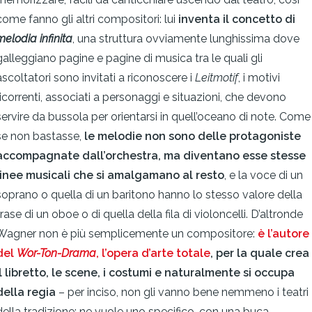
come fanno gli altri compositori: lui
inventa il concetto di
melodia infinita
, una struttura ovviamente lunghissima dove
galleggiano pagine e pagine di musica tra le quali gli
ascoltatori sono invitati a riconoscere i
Leitmotif
, i motivi
ricorrenti, associati a personaggi e situazioni, che devono
servire da bussola per orientarsi in quell’oceano di note. Come
se non bastasse,
le melodie non sono delle protagoniste
accompagnate dall’orchestra, ma diventano esse stesse
linee musicali che si amalgamano al resto
, e la voce di un
soprano o quella di un baritono hanno lo stesso valore della
frase di un oboe o di quella della fila di violoncelli. D’altronde
Wagner non è più semplicemente un compositore:
è l’autore
del
Wor-Ton-Drama
, l’opera d’arte totale
, per la quale crea
il libretto, le scene, i costumi e naturalmente si occupa
della regia
– per inciso, non gli vanno bene nemmeno i teatri
della tradizione: ne vuole uno specifico, con una buca