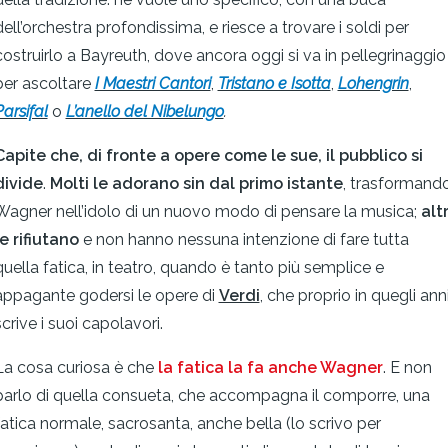
dell’orchestra profondissima, e riesce a trovare i soldi per
costruirlo a Bayreuth, dove ancora oggi si va in pellegrinaggio
per ascoltare
I Maestri Cantori
,
Tristano e Isotta
,
Lohengrin
,
Parsifal
o
L’anello del Nibelungo
.
Capite che, di fronte a opere come le sue,
il pubblico si
divide
.
Molti le adorano sin dal primo istante
, trasformand
Wagner nell’idolo di un nuovo modo di pensare la musica;
altr
le rifiutano
e non hanno nessuna intenzione di fare tutta
quella fatica, in teatro, quando è tanto più semplice e
appagante godersi le opere di
Verdi
, che proprio in quegli ann
scrive i suoi capolavori.
La cosa curiosa è che
la fatica la fa anche Wagner
. E non
parlo di quella consueta, che accompagna il comporre, una
fatica normale, sacrosanta, anche bella (lo scrivo per