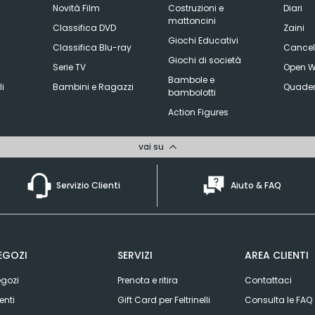
Novità Film
Costruzioni e
Diari
mattoncini
Classifica DVD
Zaini
Giochi Educativi
Classifica Blu-ray
Cancell
Giochi di società
Serie TV
Open W
Bambole e
li
Bambini e Ragazzi
Quader
bambolotti
Action Figures
vai su
Servizio Clienti
Aiuto & FAQ
EGOZI
SERVIZI
AREA CLIENTI
gozi
Prenota e ritira
Contattaci
enti
Gift Card per Feltrinelli
Consulta le FAQ