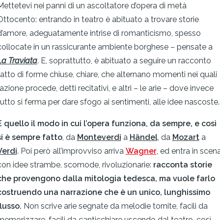
Mettetevi nei panni di un ascoltatore d’opera di metà
Ottocento: entrando in teatro è abituato a trovare storie
d’amore, adeguatamente intrise di romanticismo, spesso
collocate in un rassicurante ambiente borghese – pensate a
La Traviata
. E, soprattutto, è abituato a seguire un racconto
fatto di forme chiuse, chiare, che alternano momenti nei quali
l’azione procede, detti recitativi, e altri – le arie – dove invece
tutto si ferma per dare sfogo ai sentimenti, alle idee nascoste.
È quello il modo in cui l’opera funziona, da sempre, e così
si è sempre fatto
, da
Monteverdi
a
Händel
, da
Mozart
a
Verdi
. Poi però all’improvviso arriva
Wagner
, ed entra in scen
con idee strambe, scomode, rivoluzionarie:
racconta storie
che provengono dalla mitologia tedesca, ma vuole farlo
costruendo una narrazione che è un unico, lunghissimo
flusso.
Non scrive arie segnate da melodie tornite, facili da
memorizzare, facili da canticchiare uscendo dal teatro, così