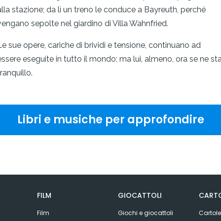
alla stazione; da lì un treno le conduce a Bayreuth, perché
vengano sepolte nel giardino di Villa Wahnfried.
Le sue opere, cariche di brividi e tensione, continuano ad
essere eseguite in tutto il mondo; ma lui, almeno, ora se ne st
tranquillo.
Libri e musiche per approfondire
FILM
GIOCATTOLI
CARTO
Film
Giochi e giocattoli
Cartole