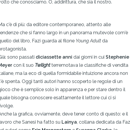
volto che conosciamo. O, addirittura, che sia il nostro.
Ma c'è di più: da editore contemporaneo, attento alle
tendenze che si fanno largo in un panorama mutevole com'è
quello del libro, Fazi guarda al filone
Young Adult
da
protagonista.
Già: sono passati
diciassette anni
dai giorni in cui
Stephenie
Meyer
con il suo
Twilight
terremotava le classifiche di vendita
italiane, ma la eco di quella formidabile intuizione ancora non
s'è spenta. Oggi tanti autori hanno scoperto le regole di un
gioco che è semplice solo in apparenza e per stare dentro il
quale bisogna conoscere esattamente il lettore cui ci si
rivolge.
Anche la grafica, ovviamente, deve tener conto di questo: e il
lavoro che Sanesi ha fatto su
Lainya
, collana dedicata da Faz