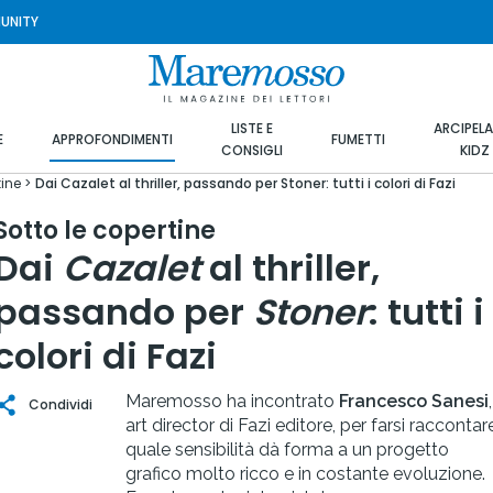
UNITY
LISTE E
ARCIPEL
E
APPROFONDIMENTI
FUMETTI
CONSIGLI
KIDZ
tine
Dai Cazalet al thriller, passando per Stoner: tutti i colori di Fazi
Sotto le copertine
Dai
Cazalet
al thriller,
passando per
Stoner
: tutti i
colori di Fazi
Maremosso ha incontrato
Francesco Sanesi
,
Condividi
art director di Fazi editore, per farsi raccontar
quale sensibilità dà forma a un progetto
grafico molto ricco e in costante evoluzione.