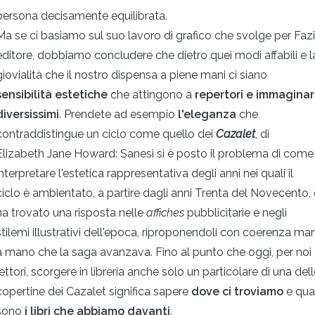
persona decisamente equilibrata.
Ma se ci basiamo sul suo lavoro di grafico che svolge per Fazi
editore, dobbiamo concludere che dietro quei modi affabili e l
giovialità che il nostro dispensa a piene mani ci siano
sensibilità estetiche
che attingono a
repertori e immaginar
diversissimi
. Prendete ad esempio
l'eleganza
che
contraddistingue un ciclo come quello dei
Cazalet
, di
Elizabeth Jane Howard: Sanesi si è posto il problema di come
interpretare l'estetica rappresentativa degli anni nei quali il
ciclo è ambientato, a partire dagli anni Trenta del Novecento, 
ha trovato una risposta nelle
affiches
pubblicitarie e negli
stilemi illustrativi dell'epoca, riproponendoli con coerenza ma
a mano che la saga avanzava. Fino al punto che oggi, per noi
lettori, scorgere in libreria anche solo un particolare di una dell
copertine dei Cazalet significa sapere
dove ci troviamo
e qual
sono
i libri che abbiamo davanti
.