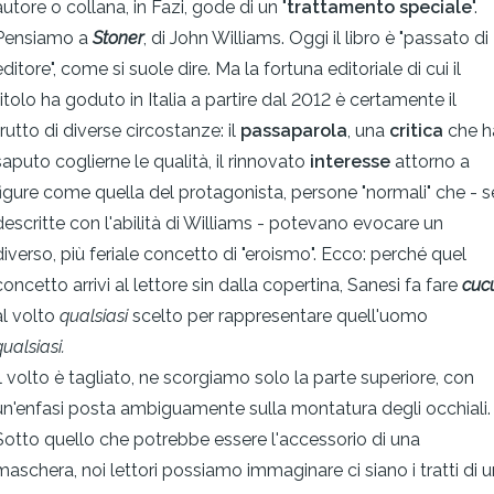
autore o collana, in Fazi, gode di un "
trattamento speciale
".
Pensiamo a
Stoner
, di John Williams. Oggi il libro è "passato di
editore", come si suole dire. Ma la fortuna editoriale di cui il
titolo ha goduto in Italia a partire dal 2012 è certamente il
frutto di diverse circostanze: il
passaparola
, una
critica
che h
saputo coglierne le qualità, il rinnovato
interesse
attorno a
figure come quella del protagonista, persone "normali" che - s
descritte con l'abilità di Williams - potevano evocare un
diverso, più feriale concetto di "eroismo". Ecco: perché quel
concetto arrivi al lettore sin dalla copertina, Sanesi fa fare
cuc
al volto
qualsiasi
scelto per rappresentare quell'uomo
ualsiasi.
Il volto è tagliato, ne scorgiamo solo la parte superiore, con
un'enfasi posta ambiguamente sulla montatura degli occhiali.
Sotto quello che potrebbe essere l'accessorio di una
maschera, noi lettori possiamo immaginare ci siano i tratti di u