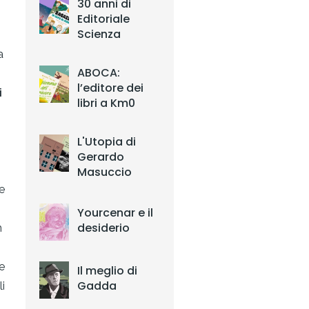
30 anni di
Editoriale
Scienza
a
ABOCA:
l’editore dei
i
libri a Km0
L'Utopia di
Gerardo
Masuccio
e
Yourcenar e il
desiderio
n
e
Il meglio di
Gadda
i