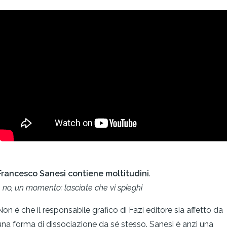
Francesco Sanesi contiene moltitudini
.
… no, un momento: lasciate che vi spieghi
Non è che il responsabile grafico di Fazi editore sia affetto da
una forma di dissociazione da sé stesso. Sanesi è anzi una