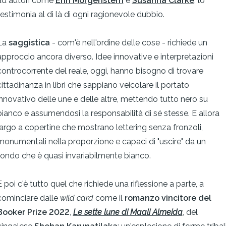
ad autori come
Erin Morgenstern
e
Susanna Clarke
, lo
testimonia al di là di ogni ragionevole dubbio.
La
saggistica
- com'è nell'ordine delle cose - richiede un
approccio ancora diverso. Idee innovative e interpretazioni
controcorrente del reale, oggi, hanno bisogno di trovare
cittadinanza in libri che sappiano veicolare il portato
innovativo delle une e delle altre, mettendo tutto nero su
bianco e assumendosi la responsabilità di sé stesse. E allora
largo a copertine che mostrano lettering senza fronzoli,
monumentali nella proporzione e capaci di "uscire" da un
fondo che è quasi invariabilmente bianco.
E poi c'è tutto quel che richiede una riflessione a parte, a
cominciare dalle
wild card
come il
romanzo vincitore del
Booker Prize 2022
,
Le sette lune di Maali Almeida
, del