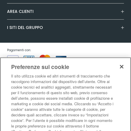
AREA CLIENTI
I SITI DEL GRUPPO
Pagamenti con:
Preferenze sui cookie
Il sito utilizza cookie ed altri strumenti di tracciamento che
raccolgono informazioni dal dispositivo dell’utente. Oltre ai
cookie tecnici ed analitici aggregati, strettamente necessari
Garanzia:
per il funzionamento di questo sito web, previo consenso
dell’utente, possono essere installati cookie di profilazione e
marketing e cookie dei social media. Cliccando su “Accetto i
cookie” saranno attivate tutte le categorie di cookie, per
Condizioni generali di vendita
|
Condizioni d’uso del sito
|
Informativa sulla
decidere quali accettare, cliccare invece su “Impostazioni
risoluzione alternativa controversie consumatori - ADR/ODR
|
Informativa
cookie”. Per l’utente è possibile modificare in ogni momento
sulla privacy
|
Informativa sulla garanzia legale di conformità
|
Informativa
le proprie preferenze sui cookie attraverso il bottone
sul diritto di recesso
|
Informativa sul RAEE
|
Informativa sui cookie
|
Codice