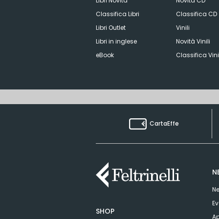
Libri Novità
Novità CD
Classifica Libri
Classifica CD
Libri Outlet
Vinili
Libri in inglese
Novità Vinili
eBook
Classifica Vini
CartaEffe
N
Ne
Ev
SHOP
Ap