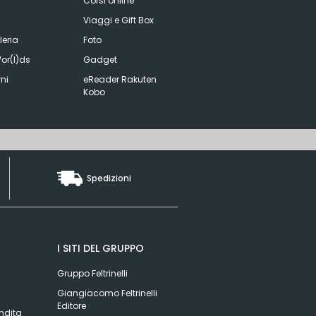
Corsi online
Viaggi e Gift Box
eria
Foto
or(l)ds
Gadget
ni
eReader Rakuten
Kobo
Spedizioni
I SITI DEL GRUPPO
Gruppo Feltrinelli
Giangiacomo Feltrinelli
Editore
ndita