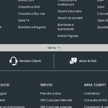
Novità Film
Costruzioni e
Diari
mattoncini
Classifica DVD
Zaini
Giochi Educativi
Classifica Blu-ray
Cancell
Giochi di società
Serie TV
Open W
Bambole e
li
Bambini e Ragazzi
Quader
bambolotti
Action Figures
vai su
Servizio Clienti
Aiuto & FAQ
EGOZI
SERVIZI
AREA CLIENTI
gozi
Prenota e ritira
Contattaci
enti
Gift Card per Feltrinelli
Consulta le FAQ
ri un franchising
Gift Card per aziende
Condizioni di ve