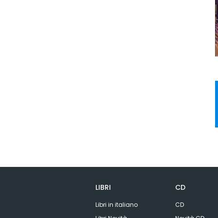
LIBRI
CD
Libri in italiano
CD