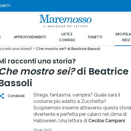
UNITY
LISTE E
ARCIPEL
E
APPROFONDIMENTI
FUMETTI
CONSIGLI
KIDZ
cconti una storia?
Che mostro sei? di Beatrice Bassoli
Mi racconti una storia?
Che mostro sei?
di Beatrice
Bassoli
Strega, fantasma, vampira? Quale sarà il
Condividi
costume più adatto a Zucchetta?
Scopriamolo insieme attraverso questa stori
divertente e perfetta per calarci nel clima di
Halloween. Una lettura di
Cecilia Campani
26 ott 2023