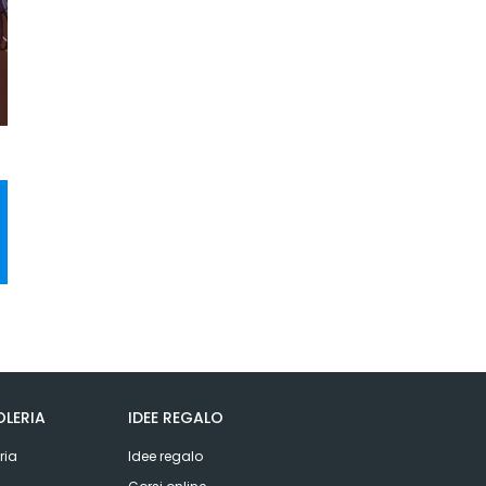
LERIA
IDEE REGALO
ria
Idee regalo